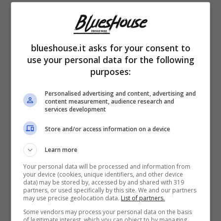
blueshouse.it asks for your consent to
use your personal data for the following
purposes:
Personalised advertising and content, advertising and
content measurement, audience research and
services development
Store and/or access information on a device
Learn more
Your personal data will be processed and information from
your device (cookies, unique identifiers, and other device
data) may be stored by, accessed by and shared with 319
partners, or used specifically by this site. We and our partners
may use precise geolocation data.
List of partners.
Some vendors may process your personal data on the basis
Le atmosfere dell’Arizona direttamente
of legitimate interest, which you can object to by managing