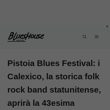
Vai
Menu
al
contenuto
Pistoia Blues Festival: i
Calexico, la storica folk
rock band statunitense,
aprirà la 43esima