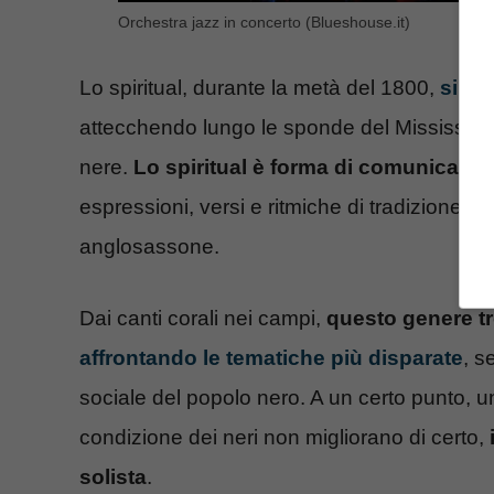
Orchestra jazz in concerto (Blueshouse.it)
Lo spiritual, durante la metà del 1800,
si di
attecchendo lungo le sponde del Mississipp
nere.
Lo spiritual è forma di comunicazio
espressioni, versi e ritmiche di tradizione a
anglosassone.
Dai canti corali nei campi,
questo genere t
affrontando le tematiche più disparate
, s
sociale del popolo nero. A un certo punto, un
condizione dei neri non migliorano di certo,
solista
.