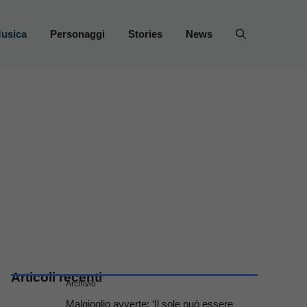
usica
Personaggi
Stories
News
Articoli recenti
Archivio
Malgioglio avverte: ‘Il sole può essere