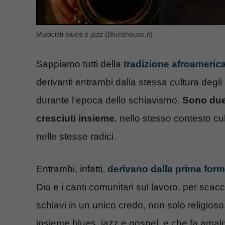
Musicisti blues e jazz (Blueshouse.it)
Sappiamo tutti della
tradizione afroamerica
derivanti entrambi dalla stessa cultura degl
durante l’epoca dello schiavismo.
Sono due 
cresciuti insieme
, nello stesso contesto cu
nelle stesse radici.
Entrambi, infatti,
derivano dalla prima form
Dio e i canti comunitari sul lavoro, per scacci
schiavi in un unico credo, non solo religioso
insieme blues, jazz e gospel, e che fa amal