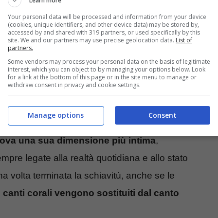
Learn more
Your personal data will be processed and information from your device
(cookies, unique identifiers, and other device data) may be stored by,
accessed by and shared with 319 partners, or used specifically by this
ffonde nell’area meridionale degli Stati Uniti
,
site. We and our partners may use precise geolocation data.
List of
partners.
i, mettendo in comunicazione tutte le comunità
Some vendors may process your personal data on the basis of legitimate
interest, which you can object to by managing your options below. Look
ne universale
, perché fa ampio utilizzo di
for a link at the bottom of this page or in the site menu to manage or
withdraw consent in privacy and cookie settings.
fricana, appoggiati però su un linguaggio
Manage options
Consent
rova una sua dimensione più intima
,
empre legate alla realtà quotidiana e allo stato
a volta terminata la schiavitù, anche se le
i canti corali vengono sostituiti dal canto