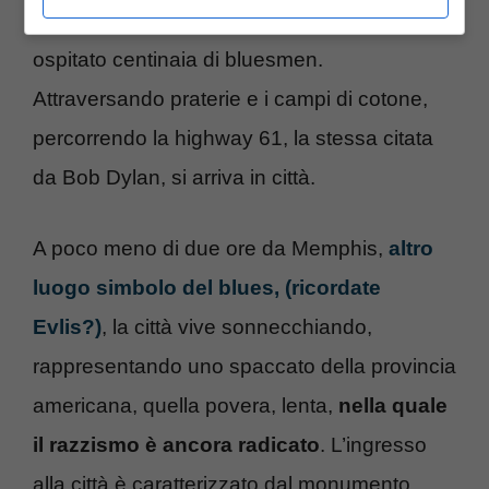
protagonista della storia del blues, avendo
ospitato centinaia di bluesmen.
Attraversando praterie e i campi di cotone,
percorrendo la highway 61, la stessa citata
da Bob Dylan, si arriva in città.
A poco meno di due ore da Memphis,
altro
luogo simbolo del blues, (ricordate
Evlis?)
, la città vive sonnecchiando,
rappresentando uno spaccato della provincia
americana, quella povera, lenta,
nella quale
il razzismo è ancora radicato
. L’ingresso
alla città è caratterizzato dal monumento