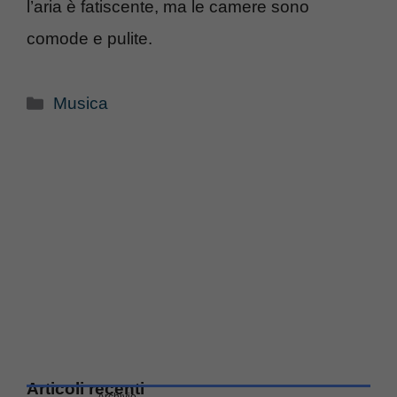
l’aria è fatiscente, ma le camere sono
comode e pulite.
Categorie
Musica
Articoli recenti