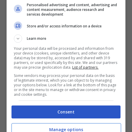
Personalised advertising and content, advertising and
content measurement, audience research and
services development
Store and/or access information on a device
Learn more
Your personal data will be processed and information from
your device (cookies, unique identifiers, and other device
data) may be stored by, accessed by and shared with 319
partners, or used specifically by this site. We and our partners
may use precise geolocation data.
List of partners.
Cosa vedere nella città dove è nato il
Some vendors may process your personal data on the basis
blues
of legitimate interest, which you can object to by managing
your options below. Look for a link at the bottom of this page
or in the site menu to manage or withdraw consent in privacy
and cookie settings.
Passando per Clarksdale, tappa obbligatoria
è rappresentata dal
Delta Blues Museum
,
Consent
mentre si consiglia di
pernottare al
Riverside Hotel
, anche questa struttura
Manage options