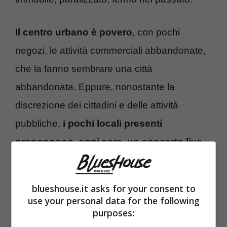
Il centro urbano è povero
, con pochi
negozi, le attività commerciali abbandonate,
che la fanno sembrare una città
abbandonata. Eppure, nonostante la
discrezione dei cittadini e delle attività
pubbliche,
i pochi locali presenti
propongono, ogni sera, un concerto live
.
Tutti tributano la tradizione del
Delta blues
,
perché qui il blues è ancora vivo.
blueshouse.it asks for your consent to
use your personal data for the following
purposes: