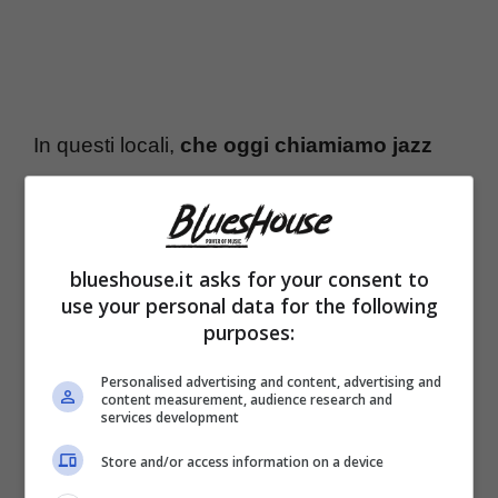
In questi locali,
che oggi chiamiamo jazz
club
, i musicisti poveracci si riunivano per far
ascoltare al pubblico i propri brani. Possiamo
considerarli una specie di “locali da stand up
blueshouse.it asks for your consent to
use your personal data for the following
Comedy”, dove, al posto dei comici, si
purposes:
alternavano sul palco musicisti in cerca di
Personalised advertising and content, advertising and
successo, o di qualche bicchiere di birra
content measurement, audience research and
services development
offerto dai proprietari dei bar.
Store and/or access information on a device
Come si trasforma un brano jazz in un