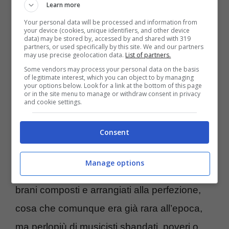
Learn more
pezzo pop
Your personal data will be processed and information from
your device (cookies, unique identifiers, and other device
data) may be stored by, accessed by and shared with 319
partners, or used specifically by this site. We and our partners
may use precise geolocation data.
List of partners.
Some vendors may process your personal data on the basis
of legitimate interest, which you can object to by managing
your options below. Look for a link at the bottom of this page
or in the site menu to manage or withdraw consent in privacy
and cookie settings.
Consent
Manage options
Non si trattava di orchestre complesse o di
brani composti e arrangiati alla perfezione,
cosa che comunque era già rara all’epoca,
ma perlopiù di musicisti sbandati, poveri o