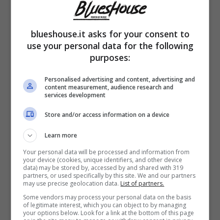
blueshouse.it asks for your consent to
use your personal data for the following
purposes:
Personalised advertising and content, advertising and
content measurement, audience research and
services development
Store and/or access information on a device
Learn more
Your personal data will be processed and information from
your device (cookies, unique identifiers, and other device
Musicista che suona il sassofono (Blueshouse.it)
data) may be stored by, accessed by and shared with 319
partners, or used specifically by this site. We and our partners
may use precise geolocation data.
List of partners.
Abbiamo ad esempio il concerto dei Duet
,
Some vendors may process your personal data on the basis
of legitimate interest, which you can object to by managing
composto dalla stessa Emilia Zamuner
, la
your options below. Look for a link at the bottom of this page