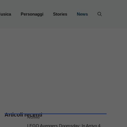
usica
Personaggi
Stories
News
Articoli recenti
Archivio
LEGO Avengers Doomsday: In Arrivo 4