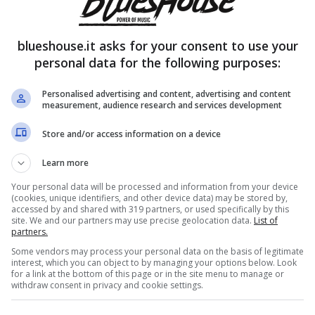
and, Gaetano Milietto Nervetti, è considerato
urante il periodo della dittatura questo genere
blueshouse.it asks for your consent to use your
personal data for the following purposes:
erciò nacque l’esigenza di creare lo
swing
u completata, il jazz ebbe la sua epoca d’ora nella
Personalised advertising and content, advertising and content
measurement, audience research and services development
cultura di Paese. Proprio per l’importanza che ha
Store and/or access information on a device
umerosi
festival e serate dedicate
come La
Learn more
Your personal data will be processed and information from your device
(cookies, unique identifiers, and other device data) may be stored by,
accessed by and shared with 319 partners, or used specifically by this
site. We and our partners may use precise geolocation data.
List of
partners.
Some vendors may process your personal data on the basis of legitimate
interest, which you can object to by managing your options below. Look
for a link at the bottom of this page or in the site menu to manage or
withdraw consent in privacy and cookie settings.