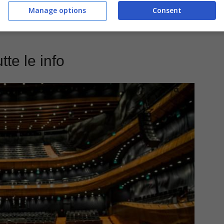
Manage options
Consent
te le info