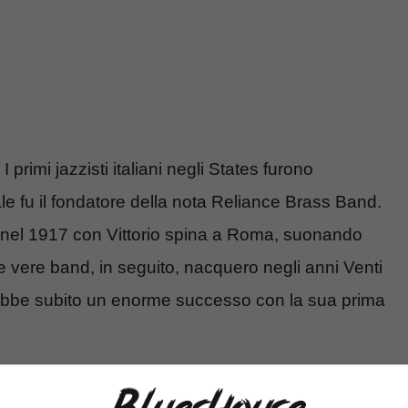
. I primi jazzisti italiani negli States furono
le fu il fondatore della nota Reliance Brass Band.
zia nel 1917 con Vittorio spina a Roma, suonando
e vere band, in seguito, nacquero negli anni Venti
 ebbe subito un enorme successo con la sua prima
he la Ambassador’s Jazz band del sassofonista