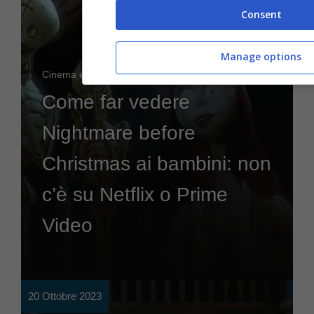
Consent
Manage options
Cinema e Tv
Come far vedere
Nightmare before
Christmas ai bambini: non
c’è su Netflix o Prime
Video
20 Ottobre 2023