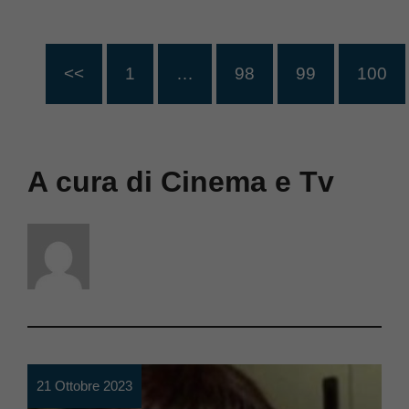
<<
1
…
98
99
100
A cura di Cinema e Tv
21 Ottobre 2023