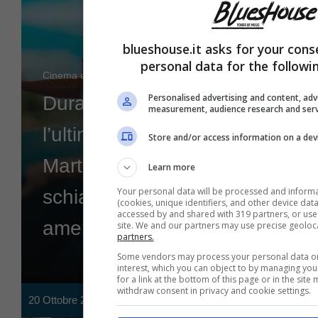
blueshouse.it asks for your cons
personal data for the followi
Cinema e Tv
Personalised advertising and content, adv
Dura quasi 3 ore e mezza
measurement, audience research and ser
l’ultimo capolavoro di
Store and/or access information on a dev
Martin Scorsese: uno
Learn more
Your personal data will be processed and inform
schiaffo in faccia agli
(cookies, unique identifiers, and other device dat
accessed by and shared with 319 partners, or used 
americani
site. We and our partners may use precise geoloc
partners.
Some vendors may process your personal data on 
interest, which you can object to by managing yo
for a link at the bottom of this page or in the sit
withdraw consent in privacy and cookie settings.
20 Ottobre 2023