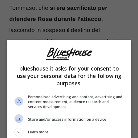
Tommaso, che
si era sacrificato per
difendere Rosa durante l’attacco
,
lasciando in sospeso il destino del
personaggio. Attorno a questo episodio si
sviluppano nuove dinamiche che
coinvolgono sia i protagonisti interni all’IPM
blueshouse.it asks for your consent to
sia le figure legate al mondo criminale
use your personal data for the following
purposes:
esterno. Nel frattempo emergono nuovi
conflitti nel controllo delle attività illegali.
Personalised advertising and content, advertising and
content measurement, audience research and
services development
Carmela e Simone si contendono il
dominio delle piazze di spaccio
, dando vita
Store and/or access information on a device
a una rivalità che rischia di destabilizzare gli
Learn more