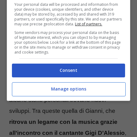
equilibri già precari tra i diversi gruppi.
Your personal data will be processed and information from
your device (cookies, unique identifiers, and other device
data) may be stored by, accessed by and shared with 319
partners, or used specifically by this site. We and our partners
All’interno dell’istituto penale arriva anche
may use precise geolocation data.
List of partners.
Some vendors may process your personal data on the basis
una novità destinata a cambiare il clima tra
of legitimate interest, which you can object to by managing
your options below. Look for a link at the bottom of this page
detenuti ed educatori.
Un nuovo direttore
or in the site menu to manage or withdraw consent in privacy
and cookie settings.
assume la guida dell’IPM con una visione
educativa completamente diversa
,
Consent
puntando su un approccio più orientato alla
riabilitazione dei ragazzi. Parallelamente,
Manage options
alcune storie personali trovano nuovi
sviluppi. Tra queste quella di Gianni, che
ritrova un legame con la musica grazie
all’incontro con il cantante Gigi D’Alessio
,