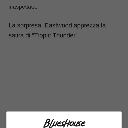
inaspettata.
La sorpresa: Eastwood apprezza la
satira di “Tropic Thunder”
In un’intervista rilasciata a
Entertainment