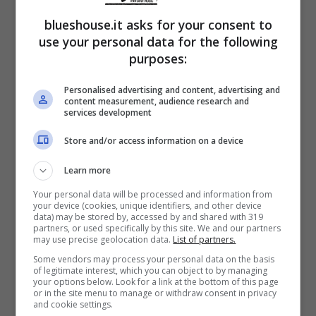
Weekly
, Eastwood ha stilato una lista dei film
blueshouse.it asks for your consent to
use your personal data for the following
che hanno segnato la sua formazione.
purposes:
Accanto ai grandi classici del cinema, tra i
Personalised advertising and content, advertising and
titoli citati compare anche
“Tropic Thunder”
content measurement, audience research and
services development
(2008)
, la commedia irriverente diretta e
Store and/or access information on a device
interpretata da
Ben Stiller
.
Learn more
Una scelta che ha stupito molti appassionati,
Your personal data will be processed and information from
your device (cookies, unique identifiers, and other device
data) may be stored by, accessed by and shared with 319
considerando il tono completamente diverso
partners, or used specifically by this site. We and our partners
may use precise geolocation data.
List of partners.
rispetto ai film con cui Eastwood ha costruito
Some vendors may process your personal data on the basis
la sua carriera. Eppure il regista non ha
of legitimate interest, which you can object to by managing
your options below. Look for a link at the bottom of this page
or in the site menu to manage or withdraw consent in privacy
nascosto il suo entusiasmo per quella
and cookie settings.