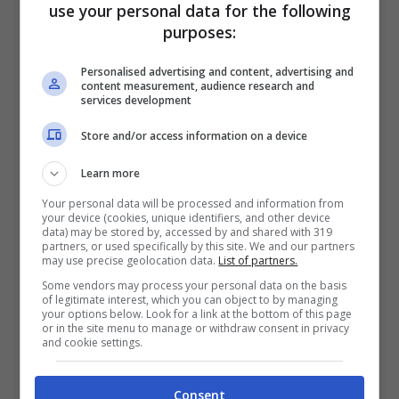
use your personal data for the following
purposes:
dire “no” a fare la differenza
, costruendo
nel tempo una filmografia coerente e di
Personalised advertising and content, advertising and
content measurement, audience research and
altissimo livello. Le collaborazioni raccontano
services development
molto di questo percorso. Ha lavorato con
Store and/or access information on a device
alcuni dei più importanti registi
Learn more
contemporanei, creando progetti ambiziosi e
Your personal data will be processed and information from
your device (cookies, unique identifiers, and other device
complessi che raramente si piegano alle
data) may be stored by, accessed by and shared with 319
partners, or used specifically by this site. We and our partners
logiche più commerciali.
Ogni film diventa
may use precise geolocation data.
List of partners.
Some vendors may process your personal data on the basis
così un punto d’incontro tra visione
of legitimate interest, which you can object to by managing
your options below. Look for a link at the bottom of this page
artistica e impatto mediatico
.
or in the site menu to manage or withdraw consent in privacy
and cookie settings.
I risultati sono evidenti anche nei numeri: le
Consent