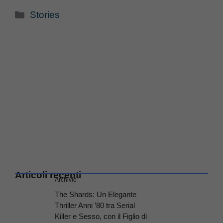
Categorie
Stories
Articoli recenti
Archivio
The Shards: Un Elegante
Thriller Anni ’80 tra Serial
Killer e Sesso, con il Figlio di