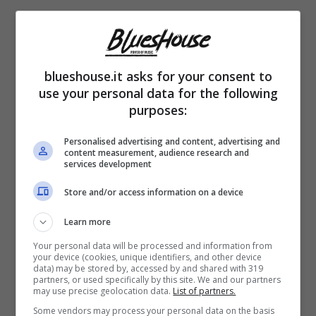
blueshouse.it asks for your consent to
use your personal data for the following
purposes:
Un
controllo al seno
, che tutte le donne
Personalised advertising and content, advertising and
dovrebbero fare almeno una volta l’anno, e
content measurement, audience research and
services development
l’intuito di un medico che per un colpo di
Store and/or access information on a device
tosse consiglia a Eleonora Giorgi di fare una
Learn more
tac. Così è partito il percorso che ha portato
Your personal data will be processed and information from
all’attrice a scoprire del tumore e quindi di
your device (cookies, unique identifiers, and other device
data) may be stored by, accessed by and shared with 319
iniziare le cure necessarie affinché possa
partners, or used specifically by this site. We and our partners
may use precise geolocation data.
List of partners.
riuscire ad eliminarlo.
Some vendors may process your personal data on the basis