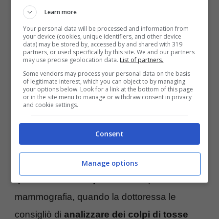
dormirò per 3 giorni consecutivi. Ma
Learn more
serviranno per l’operazione”.
Your personal data will be processed and information from
your device (cookies, unique identifiers, and other device
data) may be stored by, accessed by and shared with 319
“Ammetto che ho paura, perché si tratta di
partners, or used specifically by this site. We and our partners
may use precise geolocation data.
List of partners.
una cura forte per debilitare questo tumore,
Some vendors may process your personal data on the basis
of legitimate interest, which you can object to by managing
ma sento l’appoggio di tutte le persone che
your options below. Look for a link at the bottom of this page
or in the site menu to manage or withdraw consent in privacy
mi vogliono bene”.
and cookie settings.
“Non mi vergogno della malattia”
Consent
Eleonora Giorgi ha scoperto la
presenza di
Manage options
questo tumore al pancreas
dopo una
mammografia, quando la dottoressa le
consigliò di
analizzare dei colpi di tosse