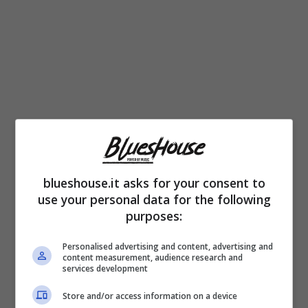
L’attrice sa che andrà incontro a delle
difficoltà ma non per questo intende mollare:
blueshouse.it asks for your consent to
“Rido e scherzo sempre, nell’illusione che la
use your personal data for the following
vita sia sempre quella di prima, ma ammetto
purposes:
che sono anche spaventata. Non è affatto
Personalised advertising and content, advertising and
content measurement, audience research and
facile. Mi hanno consigliato di effettuare cure
services development
di chemioterapie ogni 15 giorni e so che
Store and/or access information on a device