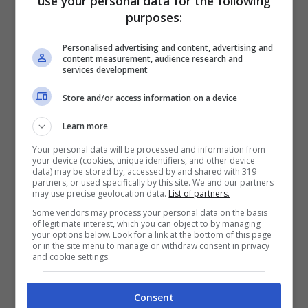
use your personal data for the following
purposes:
Pasquale La Rocca e Wanda Nara (Blueshouse.it)
Personalised advertising and content, advertising and
content measurement, audience research and
services development
C’era stato
un episodio controverso legato
Store and/or access information on a device
alla scoperta della gravità del male
che
Learn more
oggi affligge Wanda Nara. Lei era ricoverata
Your personal data will be processed and information from
in ospedale
e nel frattempo un giornalista
your device (cookies, unique identifiers, and other device
data) may be stored by, accessed by and shared with 319
diffuse la notizia
in merito al fatto che si
partners, or used specifically by this site. We and our partners
may use precise geolocation data.
List of partners.
trattasse di leucemia.
Quando ancora lei
Some vendors may process your personal data on the basis
of legitimate interest, which you can object to by managing
stessa non ne era a conoscenza
ed era in
your options below. Look for a link at the bottom of this page
or in the site menu to manage or withdraw consent in privacy
attesa dei risultati. Una cosa veramente
and cookie settings.
obbrobriosa.
Consent