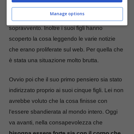
La reazione non è stata certo bella. La Nara
Manage options
si è messa ad urlare e la paura ha preso il
sopravvento. Inoltre i suoi figli hanno
scoperto la cosa leggendo le varie notizie
che erano proliferate sul web. Per quella che
è stata una situazione molto brutta.
Ovvio poi che il suo primo pensiero sia stato
indirizzato proprio ai suoi cinque figli. Lei non
avrebbe voluto che la cosa finisse con
l’essere sbandierata al mondo intero. Oggi
va avanti, nella consapevolezza che
bisogna essere forte sia con il corpo che