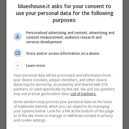
tua
’”.
blueshouse.it asks for your consent to
use your personal data for the following
purposes:
Ha sempre dimostrato di essere coraggiosa
e determinata,
Carolyn Smith non ha
Personalised advertising and content, advertising and
content measurement, audience research and
nessuna intenzione di darla vinta alla
services development
malattia
ed è per questo che combatte con
Store and/or access information on a device
tutta se stessa per poterla sconfiggere. A
Learn more
Milly Carlucci ha dedicato parole davvero
Your personal data will be processed and information from
your device (cookies, unique identifiers, and other device
speciali, l’ha definita il suo sostegno.
data) may be stored by, accessed by and shared with 319
partners, or used specifically by this site. We and our partners
Riferendosi alla nota conduttrice ha fatto
may use precise geolocation data.
List of partners.
Some vendors may process your personal data on the basis
sapere che le è salvato la vita, è stata lei a
of legitimate interest, which you can object to by managing
your options below. Look for a link at the bottom of this page
portarla dal dottore che la sta seguendo
or in the site menu to manage or withdraw consent in privacy
and cookie settings.
dall’inizio del suo difficile percorso.