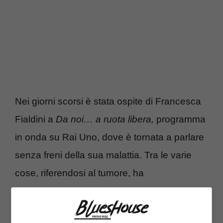
Nei giorni scorsi è stata ospite di Francesca
Fialdini a
Da noi… a ruota libera,
programma
in onda su Rai Uno, dove è tornata a parlare
senza freni della sua malattia. Tra le varie
cose, riferendosi al tumore, ha
detto:
“All’intruso dico: ‘Hai sbagliato
persona,
io ti combatterò fino alla fine. La