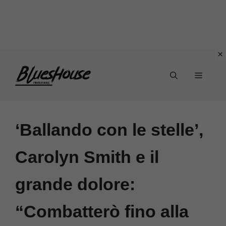
Vai
Menu
al
contenuto
‘Ballando con le stelle’,
Carolyn Smith e il
grande dolore:
“Combatterò fino alla