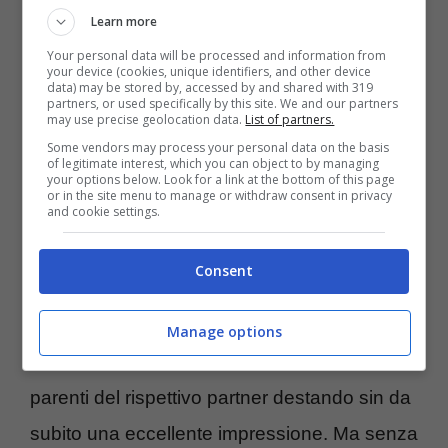
Lorenzo Tano e Lucrezia Lando (Blueshouse.it)
Learn more
Your personal data will be processed and information from
your device (cookies, unique identifiers, and other device
Infatti è andata proprio così, con Lorenzo e
data) may be stored by, accessed by and shared with 319
partners, or used specifically by this site. We and our partners
Lucrezia che si sono messi insieme senza
may use precise geolocation data.
List of partners.
Some vendors may process your personal data on the basis
alcuna difficoltà. Adesso che “Ballando con
of legitimate interest, which you can object to by managing
your options below. Look for a link at the bottom of this page
le stelle” è finito loro sono alle prese con
la
or in the site menu to manage or withdraw consent in privacy
and cookie settings.
convivenza, iniziata da un mesetto circa a
casa di lei.
Consent
Anche con le rispettive famiglie c’è intesa:
Manage options
Lorenzo e Lucrezia hanno conosciuto i
parenti del rispettivo partner destando sin da
subito una eccellente impressione. Ma senza