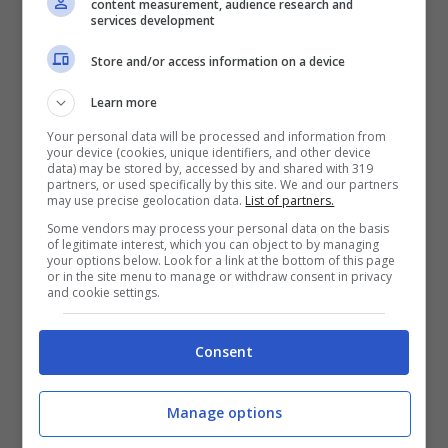
content measurement, audience research and
services development
Store and/or access information on a device
Learn more
Your personal data will be processed and information from
your device (cookies, unique identifiers, and other device
data) may be stored by, accessed by and shared with 319
Mirea Flavia Stellato (Blueshouse.it)
partners, or used specifically by this site. We and our partners
may use precise geolocation data.
List of partners.
Some vendors may process your personal data on the basis
Intanto sul conto del conduttore tv
è
of legitimate interest, which you can object to by managing
your options below. Look for a link at the bottom of this page
or in the site menu to manage or withdraw consent in privacy
intervenuta Mirea Flavia Stellato
, con il
and cookie settings.
quale ha condiviso il set ed il dietro le quinte
di “Bar Stella”. La 28enne attrice interprete
Consent
del personaggio di suor Aisha ha tracciato un
Manage options
profilo di De Martino assolutamente chiaro ed