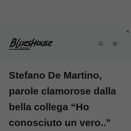
Vai
Menu
al
contenuto
Stefano De Martino,
parole clamorose dalla
bella collega “Ho
conosciuto un vero..”