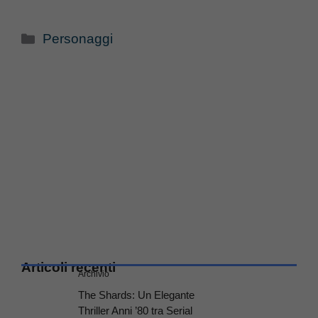
Categorie
Personaggi
Articoli recenti
Archivio
The Shards: Un Elegante
Thriller Anni ’80 tra Serial