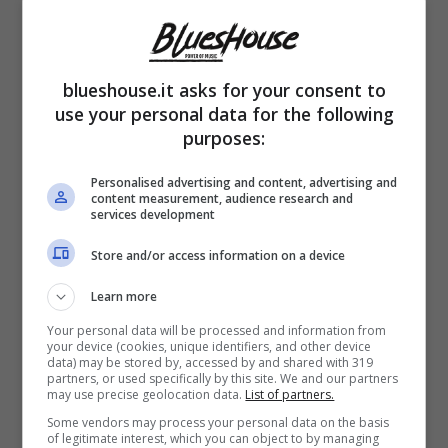
blueshouse.it asks for your consent to
use your personal data for the following
purposes:
Da alcuni mesi a lui viene accostato il nome
Personalised advertising and content, advertising and
content measurement, audience research and
della bella Martina Trivelli, 26enne di
services development
Pescara
trapiantata a Milano. Sarebbe lei la
Store and/or access information on a device
sua attuale compagna. Ci sono anche alcuni
Learn more
scatti dei paparazzi che hanno ripreso i due.
Your personal data will be processed and information from
your device (cookies, unique identifiers, and other device
data) may be stored by, accessed by and shared with 319
Nel passato sentimentale dello showman
partners, or used specifically by this site. We and our partners
may use precise geolocation data.
List of partners.
campano poi ci sono diversi altri flirt che la
Some vendors may process your personal data on the basis
of legitimate interest, which you can object to by managing