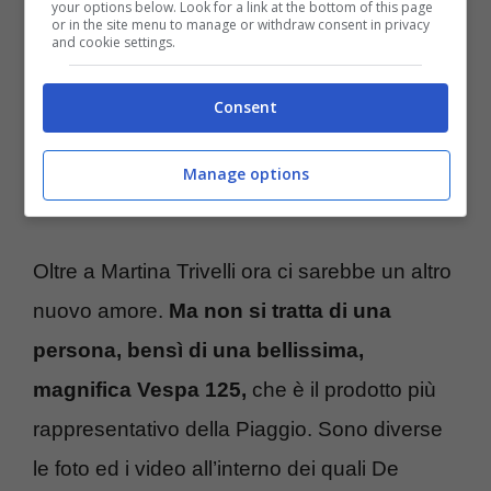
cronaca di gossip gli ha attribuito,
oltre alla
your options below. Look for a link at the bottom of this page
or in the site menu to manage or withdraw consent in privacy
ben nota relazione con Emma Marrone,
and cookie settings.
nata proprio all’interno dell’accademia di
Consent
“Amici” nel 2009 e conclusasi tre anni dopo,
con lui che lasciò la cantante proprio per
Manage options
mettersi con Belen.
Oltre a Martina Trivelli ora ci sarebbe un altro
nuovo amore.
Ma non si tratta di una
persona, bensì di una bellissima,
magnifica Vespa 125,
che è il prodotto più
rappresentativo della Piaggio. Sono diverse
le foto ed i video all’interno dei quali De