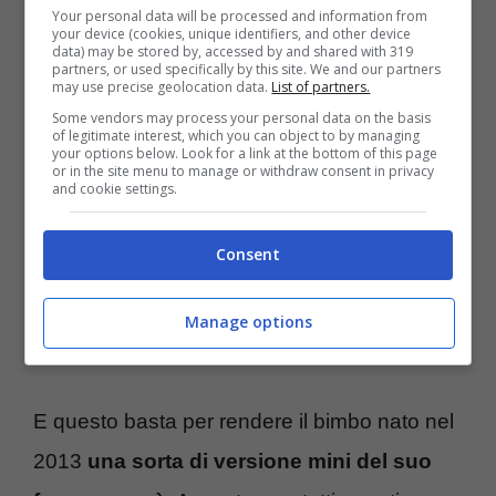
Your personal data will be processed and information from
your device (cookies, unique identifiers, and other device
Il figlio di Stefano De Martino (Blueshouse.it)
data) may be stored by, accessed by and shared with 319
partners, or used specifically by this site. We and our partners
may use precise geolocation data.
List of partners.
Di recente il bambino – ormai quasi un
Some vendors may process your personal data on the basis
of legitimate interest, which you can object to by managing
ragazzino – è andato dal barbiere per darci
your options below. Look for a link at the bottom of this page
or in the site menu to manage or withdraw consent in privacy
un taglio e per sfoltire la sua capigliatura, che
and cookie settings.
tendenzialmente è sempre stata improntata
Consent
su una acconciatura con capelli lunghi.
Adesso però, pur mantenendo una certa
Manage options
densità, Santiago se li è accorciati dietro.
E questo basta per rendere il bimbo nato nel
2013
una sorta di versione mini del suo