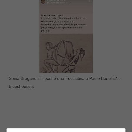
Sonia Bruganelli: il post è una frecciatina a Paolo Bonolis? –
Blueshouse.it