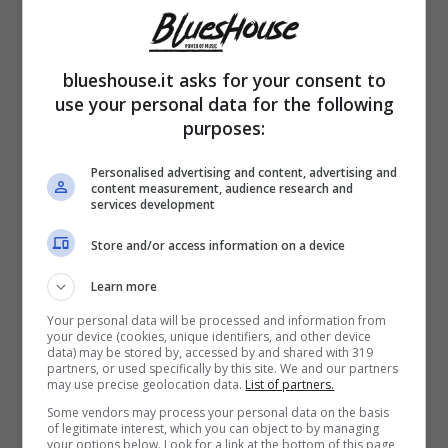
blueshouse.it asks for your consent to
use your personal data for the following
purposes:
Nel giorno in cui si celebra la ricorrenza di
Personalised advertising and content, advertising and
content measurement, audience research and
Pasquetta, numerose sono state le
services development
Instagram stories postate da Sonia
Store and/or access information on a device
Bruganelli. Una, ciò nonostante, ha finito per
Learn more
calamitare le attenzioni del pubblico più di
Your personal data will be processed and information from
your device (cookies, unique identifiers, and other device
tutte le altre.
data) may be stored by, accessed by and shared with 319
partners, or used specifically by this site. We and our partners
may use precise geolocation data.
List of partners.
Si tratta, nella fattispecie, di una
frase di
Some vendors may process your personal data on the basis
of legitimate interest, which you can object to by managing
your options below. Look for a link at the bottom of this page