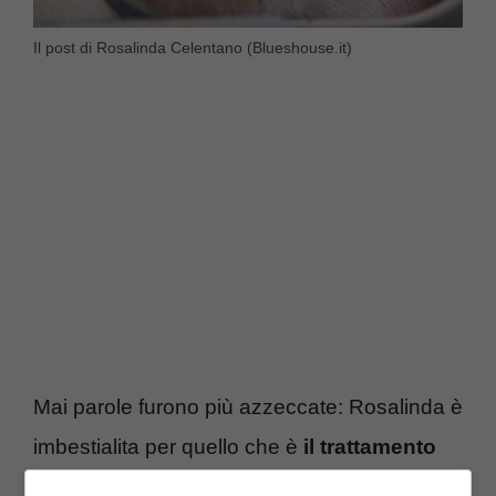
Il post di Rosalinda Celentano (Blueshouse.it)
Mai parole furono più azzeccate: Rosalinda è
imbestialita per quello che è
il trattamento
riservato agli animali
. Una cosa è la catena