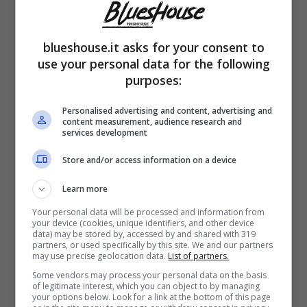
alimentare ed un’altra il consumismo che si
sostituisce ai processi generati dalla natura.
blueshouse.it asks for your consent to
use your personal data for the following
E lei se la prende contro la macellazione
purposes:
indiscriminata.
Personalised advertising and content, advertising and
content measurement, audience research and
services development
Contro l’industria alimentare che comporta,
Store and/or access information on a device
tanto per supermercati e punti vendita
quanto per ristoranti e simili, l’uccisione
Learn more
quotidiana di milioni di capi in tutto il mondo.
Your personal data will be processed and information from
your device (cookies, unique identifiers, and other device
data) may be stored by, accessed by and shared with 319
A questo aspetto sono connessi poi i fin
partners, or used specifically by this site. We and our partners
may use precise geolocation data.
List of partners.
troppi frequenti
episodi di maltrattamenti
Some vendors may process your personal data on the basis
negli allevamenti.
of legitimate interest, which you can object to by managing
your options below. Look for a link at the bottom of this page