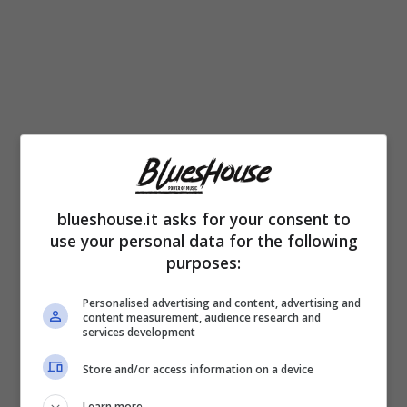
Non sembrano esserci notizie granché
blueshouse.it asks for your consent to
positive
da questo punto di vista. All’incirca
use your personal data for the following
tre anni fa la stessa Sandra Milo ammise di
purposes:
non passarsela molto bene. Pur avendo 87
Personalised advertising and content, advertising and
anni l’attrice aveva svelato di avere
content measurement, audience research and
services development
necessità di lavorare perché due dei suoi tre
Store and/or access information on a device
figli non avevano un lavoro.
Learn more