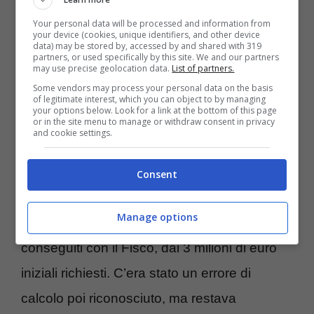
Your personal data will be processed and information from
E purtroppo, come avviene a milioni di
your device (cookies, unique identifiers, and other device
data) may be stored by, accessed by and shared with 319
persone, pur essendo in età avanzata la Milo
partners, or used specifically by this site. We and our partners
may use precise geolocation data.
List of partners.
aveva questi figli a suo carico. Tali parole
Some vendors may process your personal data on the basis
of legitimate interest, which you can object to by managing
furono rilasciate al settimanale “Nuovo”, con
your options below. Look for a link at the bottom of this page
or in the site menu to manage or withdraw consent in privacy
Ciro che ha anche un bimbo piccolo ed una
and cookie settings.
moglie a sua volta disoccupata.
Consent
A quanto pare poi sulle spalle dell’attrice
Manage options
gravavano dei debiti per 850mila euro
conseguiti con il Fisco, dai 3 milioni di euro
iniziali richiesti. C’era stato un errore di
calcolo poi riconosciuto, ma restava