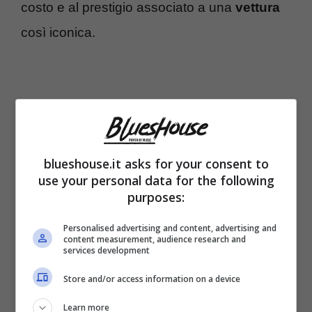
costo e al prestigio associato a una
vettura
così iconica.
blueshouse.it asks for your consent to
use your personal data for the following
purposes:
Personalised advertising and content, advertising and
content measurement, audience research and
services development
Contrariamente alle aspettative, l’
auto
di
Store and/or access information on a device
Romina Power non è un bolide ad alte
Learn more
prestazioni
che sfiora velocità