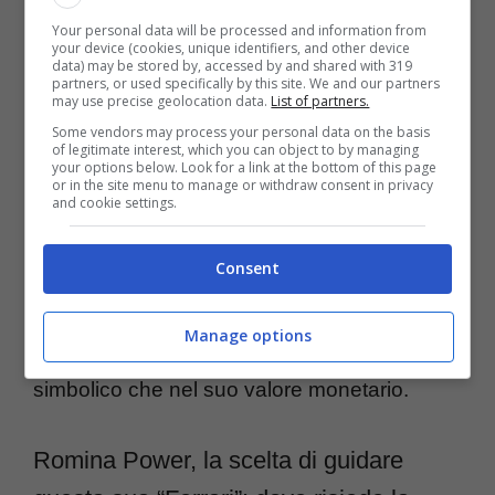
Your personal data will be processed and information from
impressionanti. Si tratta invece di una city car
your device (cookies, unique identifiers, and other device
data) may be stored by, accessed by and shared with 319
d’epoca, una
Microcar
rossa, con una
partners, or used specifically by this site. We and our partners
may use precise geolocation data.
List of partners.
velocità massima di appena 100 chilometri
Some vendors may process your personal data on the basis
of legitimate interest, which you can object to by managing
orari.
your options below. Look for a link at the bottom of this page
or in the site menu to manage or withdraw consent in privacy
and cookie settings.
Sorprendentemente, il suo
costo
Consent
commerciale
non supera nemmeno i 5.000
euro, dimostrando che l’eccezionalità di
Manage options
questa “Ferrari” risiede più nel suo significato
simbolico che nel suo valore monetario.
Romina Power, la scelta di guidare