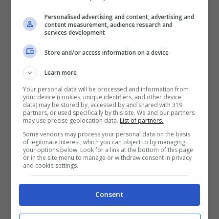
Personalised advertising and content, advertising and
content measurement, audience research and
services development
Store and/or access information on a device
Learn more
Your personal data will be processed and information from
your device (cookies, unique identifiers, and other device
data) may be stored by, accessed by and shared with 319
partners, or used specifically by this site. We and our partners
may use precise geolocation data.
List of partners.
Some vendors may process your personal data on the basis
of legitimate interest, which you can object to by managing
Rocco Siffredi
ha svelato aspetti della
your options below. Look for a link at the bottom of this page
or in the site menu to manage or withdraw consent in privacy
personalità di
Lorenzo Tano
che hanno
and cookie settings.
sorpreso sia il pubblico che lo stesso attore.
Consent
Ha descritto una somiglianza inaspettata tra
suo figlio e la madre, sottolineando