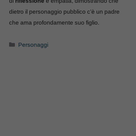
di
riflessione
e empatia, dimostrando che
dietro il personaggio pubblico c’è un padre
che ama profondamente suo figlio.
Categorie
Personaggi