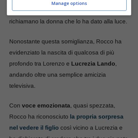
Manage options
atteggiamenti
e modi di
comportarsi
che
richiamano la donna che lo ha dato alla luce.
Nonostante questa somiglianza, Rocco ha
evidenziato la nascita di qualcosa di più
profondo tra Lorenzo e
Lucrezia Lando
,
andando oltre una semplice amicizia
televisiva.
Con
voce emozionata
, quasi spezzata,
Rocco ha riconosciuto
la propria sorpresa
nel vedere il figlio
così vicino a Lucrezia e