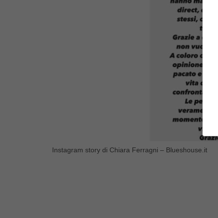
Instagram story di Chiara Ferragni – Blueshouse.it