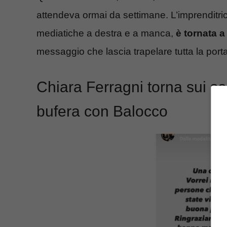
attendeva ormai da settimane. L’imprenditric
mediatiche a destra e a manca,
è tornata a 
messaggio che lascia trapelare tutta la port
Chiara Ferragni torna sui so
bufera con Balocco