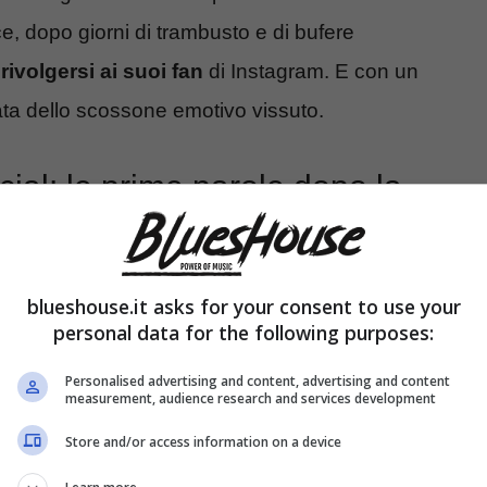
e, dopo giorni di trambusto e di bufere
rivolgersi ai suoi fan
di Instagram. E con un
ata dello scossone emotivo vissuto.
cial: le prime parole dopo la
blueshouse.it asks for your consent to use your
personal data for the following purposes:
Personalised advertising and content, advertising and content
measurement, audience research and services development
Store and/or access information on a device