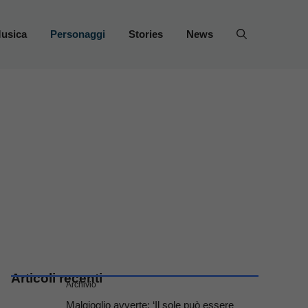
usica
Personaggi
Stories
News
Articoli recenti
Archivio
Malgioglio avverte: ‘Il sole può essere