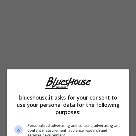
Qui scatta il tema che riguarda tutti. La
relazione
si salva solo se c’è verità piena.
blueshouse.it asks for your consent to
use your personal data for the following
Non “quasi”. Nel programma si vede spesso
purposes:
una dinamica chiara: Chi ha tradito deve
Personalised advertising and content, advertising and
fermarsi, rispondere, consegnare cronologia
content measurement, audience research and
services development