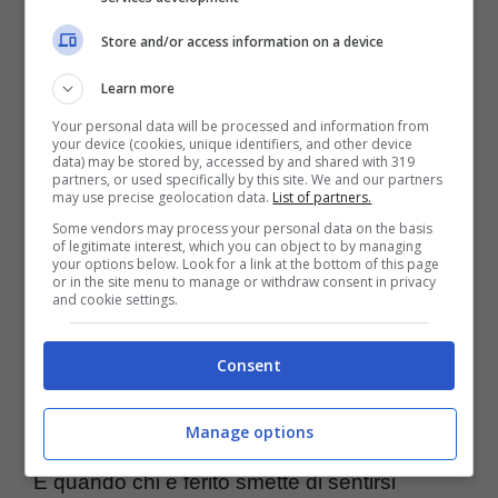
e contesto. Non per punizione, per
Store and/or access information on a device
trasparenza. Chi ha subito ha diritto a tempi,
spazi, confini nuovi. Zero pressioni sul
Learn more
Your personal data will be processed and information from
“perdonare subito”. Si ridefiniscono regole
your device (cookies, unique identifiers, and other device
data) may be stored by, accessed by and shared with 319
minime: telefoni aperti per un periodo,
partners, or used specifically by this site. We and our partners
may use precise geolocation data.
List of partners.
geografie degli orari, contatti tagliati senza
Some vendors may process your personal data on the basis
of legitimate interest, which you can object to by managing
eccezioni.
your options below. Look for a link at the bottom of this page
or in the site menu to manage or withdraw consent in privacy
and cookie settings.
Gli studi su
tradimento
e riparazione
concordano su un punto: la riconciliazione
Consent
funziona quando chi ha sbagliato mostra
Manage options
comportamenti coerenti per mesi, non giorni.
E quando chi è ferito smette di sentirsi