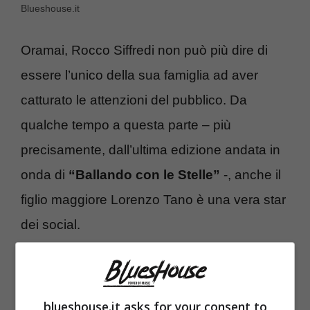
Blueshouse.it
Oramai, Rocco Siffredi non può più dire di
essere l’unico della sua famiglia ad aver
catturato le attenzioni del pubblico. Da
qualche tempo a questa parte – più
precisamente, dall’ultima edizione andata in
onda di
“Ballando con le Stelle”
-, anche il
figlio maggiore Lorenzo Tano è una vera star
dei social.
blueshouse.it asks for your consent to