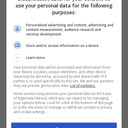
use your personal data for the following
purposes:
Personalised advertising and content, advertising and
content measurement, audience research and
services development
Store and/or access information on a device
Learn more
Il motivo è facilmente intuibile. Il giovane,
Your personal data will be processed and information from
oltre ad essersi fatto conoscere e apprezzare
your device (cookies, unique identifiers, and other device
data) may be stored by, accessed by and shared with 319
nel talent show danzante, ha intrapreso una
partners, or used specifically by this site. We and our partners
may use precise geolocation data.
List of partners.
relazione con la maestra di ballo Lucrezia
Some vendors may process your personal data on the basis
of legitimate interest, which you can object to by managing
Lando
. Un amore, il loro, che parrebbe
your options below. Look for a link at the bottom of this page
or in the site menu to manage or withdraw consent in privacy
proseguire a gonfie vele,
come
and cookie settings.
testimoniano scatti e dediche
che il classe