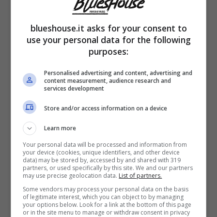
Fin dai minuti iniziali di “Supersex”, tra i
familiari di Rocco Siffredi se ne distingue uno
blueshouse.it asks for your consent to
use your personal data for the following
in particolare. Parliamo del fratello minore
purposes:
Claudio Tano. Il quale, nella realtà, era affetto
Personalised advertising and content, advertising and
da un
disturbo epilettico
manifestatosi già
content measurement, audience research and
services development
in tenera età, e peggiorato in seguito ad una
Store and/or access information on a device
“
mazza di ferro presa in testa
” quando aveva
Learn more
solamente due anni.
Your personal data will be processed and information from
your device (cookies, unique identifiers, and other device
data) may be stored by, accessed by and shared with 319
Nella serie Netflix, ciò nonostante, non si fa
partners, or used specifically by this site. We and our partners
may use precise geolocation data.
List of partners.
alcun riferimento all’epilessia di cui soffriva il
Some vendors may process your personal data on the basis
fratello del protagonista. All’opposto, l’unico
of legitimate interest, which you can object to by managing
your options below. Look for a link at the bottom of this page
or in the site menu to manage or withdraw consent in privacy
particolare a cui i protagonisti di “Supersex”