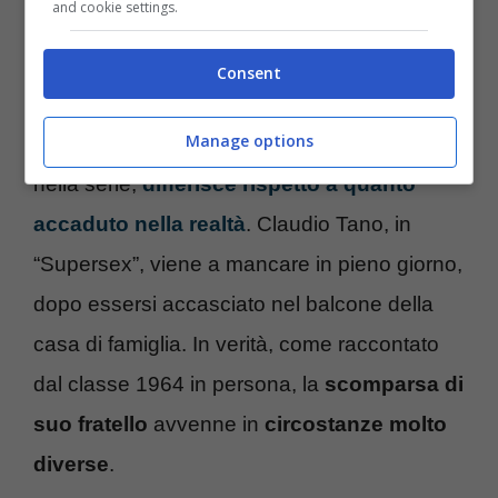
and cookie settings.
accennano è proprio il
colpo inferto al
bambino
da alcuni coetanei.
Consent
Manage options
Persino il racconto della morte del 12enne,
nella serie,
differisce rispetto a quanto
accaduto nella realtà
. Claudio Tano, in
“Supersex”, viene a mancare in pieno giorno,
dopo essersi accasciato nel balcone della
casa di famiglia. In verità, come raccontato
dal classe 1964 in persona, la
scomparsa di
suo fratello
avvenne in
circostanze molto
diverse
.