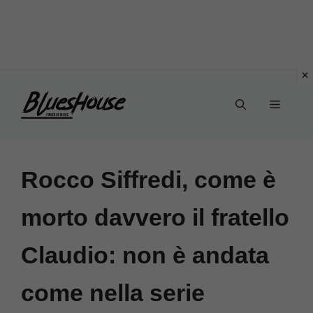
Vai
Menu
al
contenuto
Rocco Siffredi, come è
morto davvero il fratello
Claudio: non è andata
come nella serie