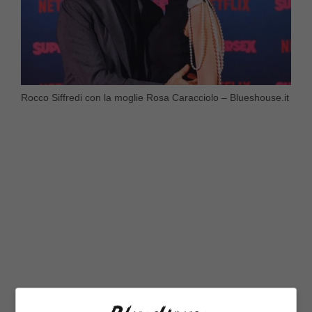
Rocco Siffredi con la moglie Rosa Caracciolo – Blueshouse.it