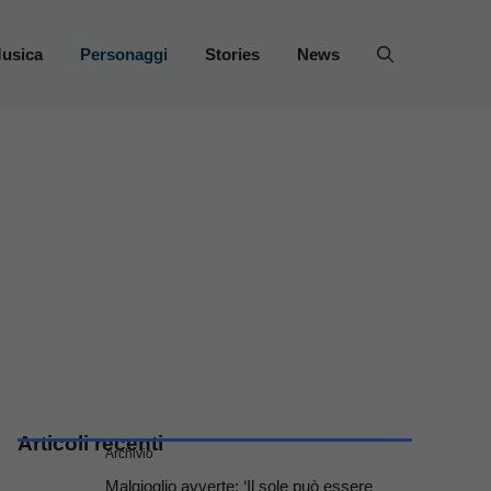
usica
Personaggi
Stories
News
Articoli recenti
Archivio
Malgioglio avverte: ‘Il sole può essere