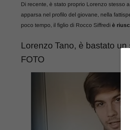
Di recente, è stato proprio Lorenzo stesso a
apparsa nel profilo del giovane, nella fattispe
poco tempo, il figlio di Rocco Siffredi
è riusc
Lorenzo Tano, è bastato un so
FOTO