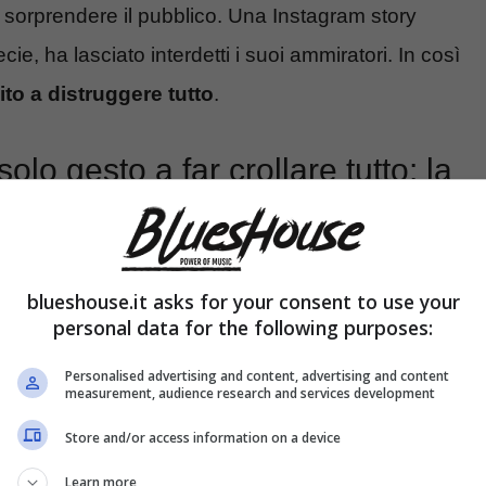
 sorprendere il pubblico. Una Instagram story
cie, ha lasciato interdetti i suoi ammiratori. In così
ito a distruggere tutto
.
lo gesto a far crollare tutto: la
blueshouse.it asks for your consent to use your
personal data for the following purposes:
Personalised advertising and content, advertising and content
measurement, audience research and services development
Store and/or access information on a device
Learn more