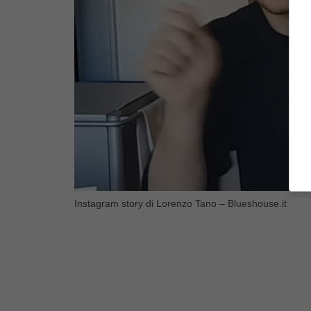
Instagram story di Lorenzo Tano – Blueshouse.it