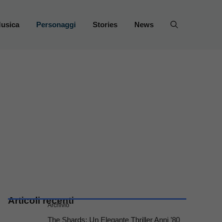
usica
Personaggi
Stories
News
Articoli recenti
Archivio
The Shards: Un Elegante Thriller Anni ’80