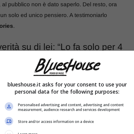
 al pubblico non è dato saperlo. Del resto, ora
 un solo ed unico pensiero. A testimoniarlo
ories
.
ità su di lei: “Lo fa solo per 4
orno” – FOTO
blueshouse.it asks for your consent to use your
personal data for the following purposes:
Personalised advertising and content, advertising and content
measurement, audience research and services development
Store and/or access information on a device