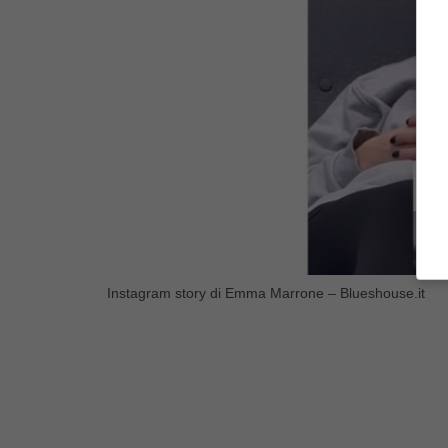
Instagram story di Emma Marrone – Blueshouse.it