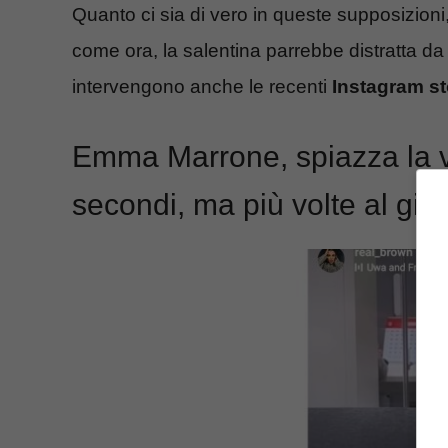
Quanto ci sia di vero in queste supposizioni,
come ora, la salentina parrebbe distratta da
intervengono anche le recenti
Instagram st
Emma Marrone, spiazza la ver
secondi, ma più volte al gi