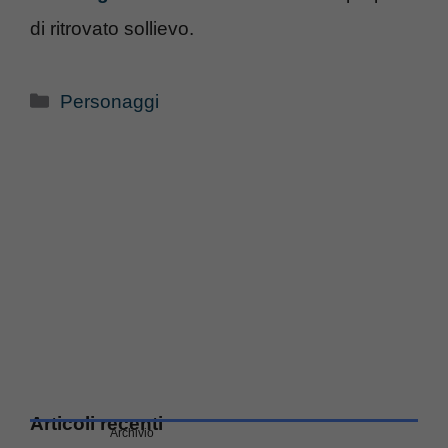
di ritrovato sollievo.
Categorie
Personaggi
Articoli recenti
Archivio