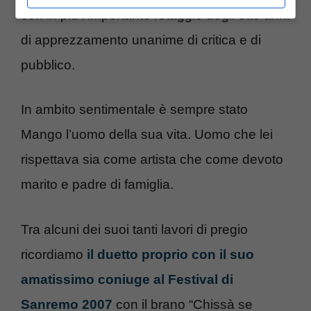
con in più l’importante retaggio degli otto anni
di apprezzamento unanime di critica e di
pubblico.
In ambito sentimentale è sempre stato
Mango l’uomo della sua vita. Uomo che lei
rispettava sia come artista che come devoto
marito e padre di famiglia.
Tra alcuni dei suoi tanti lavori di pregio
ricordiamo
il duetto proprio con il suo
amatissimo coniuge al Festival di
Sanremo 2007
con il brano “Chissà se