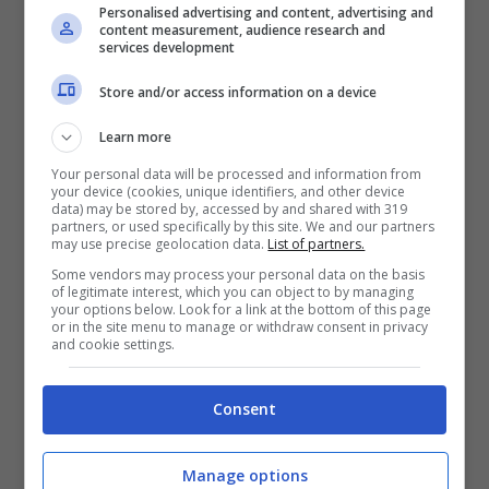
Personalised advertising and content, advertising and
content measurement, audience research and
L’ingresso nei Matia Bazar avvenne nel
services development
1990
, con Laura Valente che ebbe il compito
Store and/or access information on a device
non facile di prendere il posto di Antonella
Learn more
Ruggero e della sua potente e carismatica
Your personal data will be processed and information from
your device (cookies, unique identifiers, and other device
voce. La permanenza all’interno dello storico
data) may be stored by, accessed by and shared with 319
partners, or used specifically by this site. We and our partners
gruppo genovese sarebbe durata fino alla
may use precise geolocation data.
List of partners.
Some vendors may process your personal data on the basis
fine del 1998.
of legitimate interest, which you can object to by managing
your options below. Look for a link at the bottom of this page
or in the site menu to manage or withdraw consent in privacy
and cookie settings.
La scomparsa di Aldo Stellita
, che dei
Matia Bazar fu il fondatore, la portò a lasciare
Consent
gli stessi per ritirarsi. Dopo un po’ di tempo
però la Valente riprese la carriera da solista,
Manage options