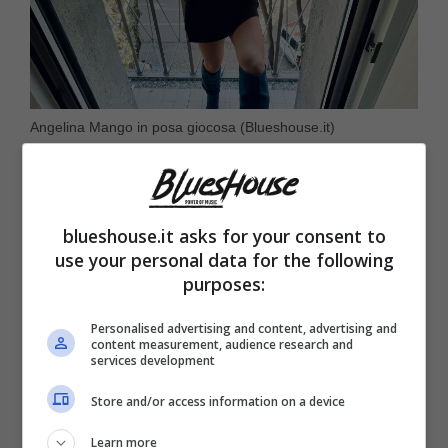
Angelina Mango in posa giocosa (Blueshouse.it)
Con “La noia” Angelina intende comunicarci
quanto sia importante darsi da fare per
blueshouse.it asks for your consent to
use your personal data for the following
evitare che
proprio la noia renda piatte le
purposes:
nostre vite.
La Mango, già subito dopo che
Personalised advertising and content, advertising and
la sua presenza al Festival di quest’anno era
content measurement, audience research and
services development
stara resa nota in via ufficiale, aveva
espresso tutto l’entusiasmo provato
Store and/or access information on a device
attraverso alcuni post social.
Learn more