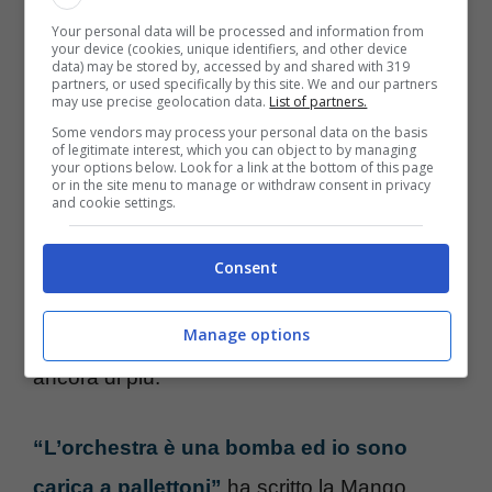
Your personal data will be processed and information from
your device (cookies, unique identifiers, and other device
Per lei si tratta della continuazione di un
data) may be stored by, accessed by and shared with 319
partners, or used specifically by this site. We and our partners
sogno che non sembra avere fine. A soli 22
may use precise geolocation data.
List of partners.
Some vendors may process your personal data on the basis
anni del resto ne ha ancora di traguardi da
of legitimate interest, which you can object to by managing
your options below. Look for a link at the bottom of this page
centrare e di soddisfazioni da togliersi. Lei è
or in the site menu to manage or withdraw consent in privacy
and cookie settings.
sempre entusiasta di tutto ciò che fa. Subito
dopo l’Epifania Angelina si è recata a
Consent
Sanremo per incontrare l’orchestra del
Manage options
Festival, e lì l’entusiasmo è aumentato
ancora di più.
“L’orchestra è una bomba ed io sono
carica a pallettoni”
ha scritto la Mango