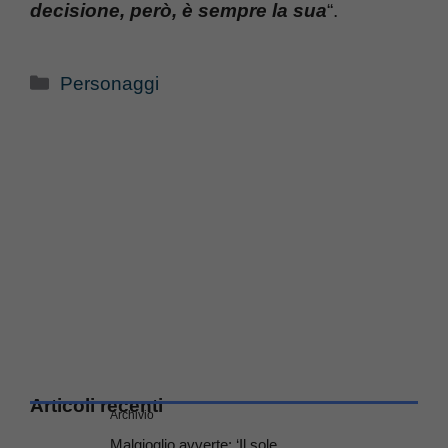
decisione, però, è sempre la sua
“.
Categorie
Personaggi
Articoli recenti
Archivio
Malgioglio avverte: ‘Il sole