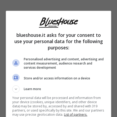
blueshouse.it asks for your consent to
use your personal data for the following
purposes:
Personalised advertising and content, advertising and
Sarà una competizione densa di sorprese,
content measurement, audience research and
services development
quella a cui ha lavorato ininterrottamente il
Store and/or access information on a device
direttore artistico Amadeus. E
con tanto di
Learn more
super ospiti
che non mancheranno di
Your personal data will be processed and information from
impreziosire lo svolgimento delle cinque
your device (cookies, unique identifiers, and other device
data) may be stored by, accessed by and shared with 319
serate.
partners, or used specifically by this site. We and our partners
may use precise geolocation data.
List of partners.