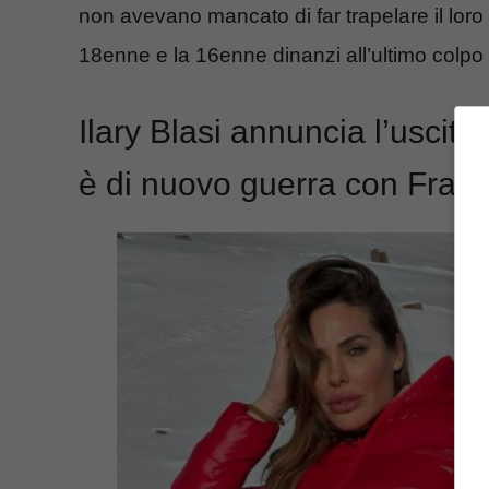
non avevano mancato di far trapelare il loro
18enne e la 16enne dinanzi all’ultimo colpo
Ilary Blasi annuncia l’uscita
è di nuovo guerra con Franc