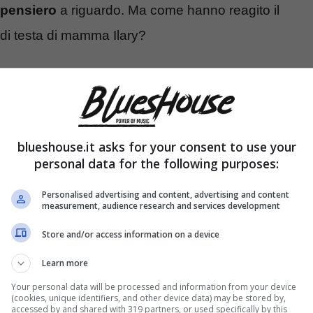
pensiero
a riguardo. Ma come hanno reagito il
 di testa di mamma Ilary?
 di “Che stupida. La mia verità”:
esco Totti
blueshouse.it asks for your consent to use your
personal data for the following purposes:
Personalised advertising and content, advertising and content
measurement, audience research and services development
Store and/or access information on a device
Learn more
Your personal data will be processed and information from your device
(cookies, unique identifiers, and other device data) may be stored by,
accessed by and shared with 319 partners, or used specifically by this