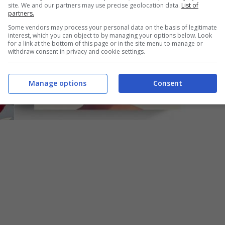
site. We and our partners may use precise geolocation data.
List of
partners.
Some vendors may process your personal data on the basis of legitimate
interest, which you can object to by managing your options below. Look
for a link at the bottom of this page or in the site menu to manage or
withdraw consent in privacy and cookie settings.
Manage options
Consent