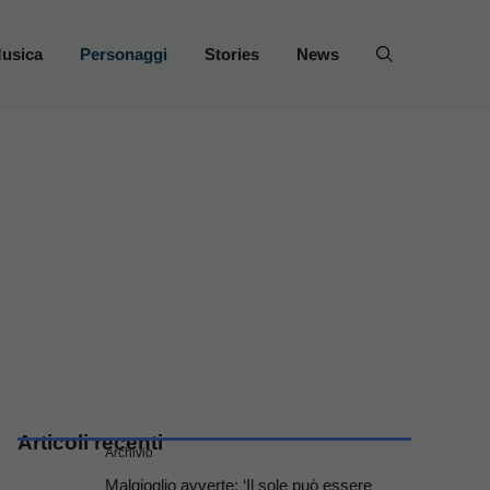
usica
Personaggi
Stories
News
Articoli recenti
Archivio
Malgioglio avverte: ‘Il sole può essere