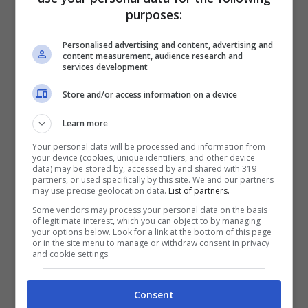
purposes:
Sembra impossibile da credere, ma è
davvero così. Per scegliere l’anello di
Personalised advertising and content, advertising and
content measurement, audience research and
fidanzamento di Ignazio Boschetto sono
services development
serviti i
consigli dell’amico storico Piero
Store and/or access information on a device
Barone
. Sono stati i diretti interessati stessi a
Learn more
raccontarlo ai microfoni di “Domenica In”. Il
Your personal data will be processed and information from
your device (cookies, unique identifiers, and other device
tutto mentre Gianluca Ginoble li ascoltava in
data) may be stored by, accessed by and shared with 319
partners, or used specifically by this site. We and our partners
silenzio.
may use precise geolocation data.
List of partners.
Some vendors may process your personal data on the basis
of legitimate interest, which you can object to by managing
your options below. Look for a link at the bottom of this page
“
Quando Ignazio me l’ha proposto sono
or in the site menu to manage or withdraw consent in privacy
and cookie settings.
andato in agitazione
– ha ammesso il classe
1991, che ha confessato di aver sentito tutto
Consent