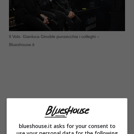
Il Volo. Gianluca Ginoble punzecchia i colleghi –
Blueshouse.it
blueshouse.it asks for your consent to
use your personal data for the following