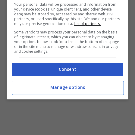
Your personal data will be processed and information from
your device (cookies, unique identifiers, and other device
Qualche settimana fa, a far aumentare i
data) may be stored by, accessed by and shared with 319
partners, or used specifically by this site. We and our partners
sospetti era stata anche la voce di alcune
may use precise geolocation data.
List of partners.
Some vendors may process your personal data on the basis
lezioni prese da solista
da Pietro Barone.
of legitimate interest, which you can object to by managing
your options below. Look for a link at the bottom of this page
Una cosa è certa, però, oggi i tre tenori erano
or in the site menu to manage or withdraw consent in privacy
and cookie settings.
insieme, dunque, al momento quanti li
amano possono tirare un sospiro di sollievo.
Consent
I tre tenori a “Domenica In” parlano del
Manage options
rapporto fra loro