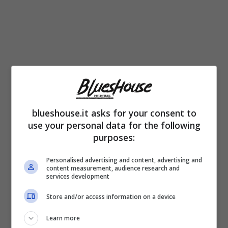
I tre solo qualche giorno prima avevano
blueshouse.it asks for your consent to
calcato il
palco più famoso d’Italia
portando
use your personal data for the following
purposes:
all’Ariston il brano “
Capolavoro
”. La canzone,
come accade spesso con il loro successi,
Personalised advertising and content, advertising and
content measurement, audience research and
services development
aveva messo tutti d’accordo, ma quel litigio
poco tempo dopo non aveva fatto ben
Store and/or access information on a device
sperare.
Learn more