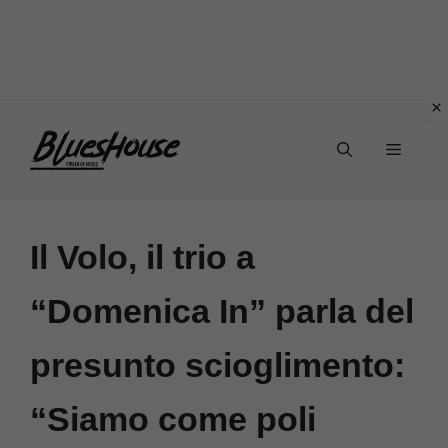
Vai
Menu
al
contenuto
Il Volo, il trio a
“Domenica In” parla del
presunto scioglimento:
“Siamo come poli