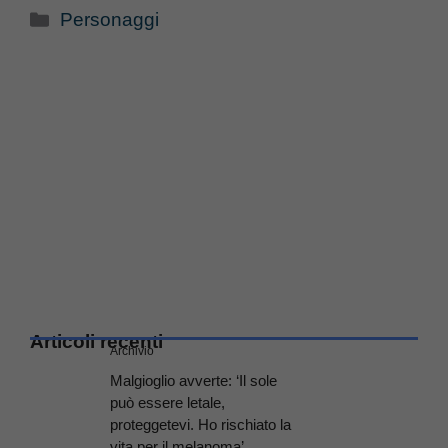
Categorie
Personaggi
Articoli recenti
Archivio
Malgioglio avverte: ‘Il sole
può essere letale,
proteggetevi. Ho rischiato la
vita per il melanoma’