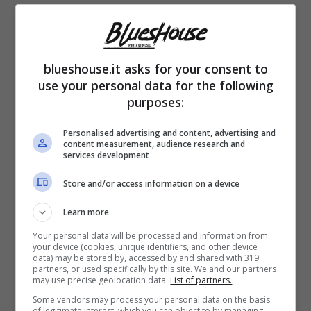
blueshouse.it asks for your consent to
use your personal data for the following
purposes:
Personalised advertising and content, advertising and
content measurement, audience research and
services development
Store and/or access information on a device
Diversi sono stati gli aneddoti scherzosi
Learn more
snocciolati da Amadeus e Giovanna Civitillo
Your personal data will be processed and information from
your device (cookies, unique identifiers, and other device
nel corso di questa loro comparsata. La più
data) may be stored by, accessed by and shared with 319
partners, or used specifically by this site. We and our partners
divertente però riguarda il nome scelto
per il
may use precise geolocation data.
List of partners.
loro figlio. Josè Alberto
ha il suo primo
Some vendors may process your personal data on the basis
of legitimate interest, which you can object to by managing