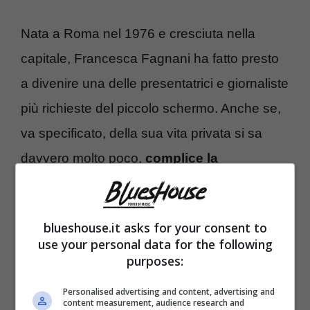
Nata a Roma nel 1976 e cresciuta nella
capitale, Francesca Fagnani ha fatto presto
a divenire una delle presentatrici e giornaliste
più richieste del piccolo schermo. Anche se,
va specificato, della sua vita privata si sa
davvero molto poco,
complice la
riservatezza
della 48enne.
blueshouse.it asks for your consent to
use your personal data for the following
purposes:
Personalised advertising and content, advertising and
content measurement, audience research and