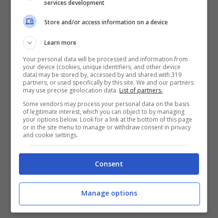
services development
Store and/or access information on a device
Learn more
Your personal data will be processed and information from
your device (cookies, unique identifiers, and other device
Per cominciare, iniziamo col dirvi che la
data) may be stored by, accessed by and shared with 319
partners, or used specifically by this site. We and our partners
romana ha conseguito il diploma di maturità
may use precise geolocation data.
List of partners.
Some vendors may process your personal data on the basis
classica, per poi laurearsi all’università
of legitimate interest, which you can object to by managing
your options below. Look for a link at the bottom of this page
Sapienza in Lettere. Il dottorato di ricerca in
or in the site menu to manage or withdraw consent in privacy
and cookie settings.
filologia dantesca le consente di beneficiare
di un
anno di scambio all’estero
con
Consent
l’università di New York.
Manage options
Un periodo davvero particolare per la