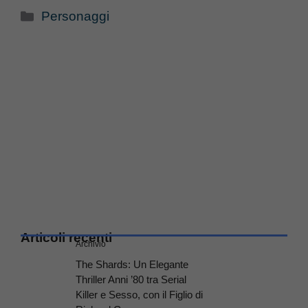
Categorie
Personaggi
Articoli recenti
Archivio
The Shards: Un Elegante
Thriller Anni ’80 tra Serial
Killer e Sesso, con il Figlio di