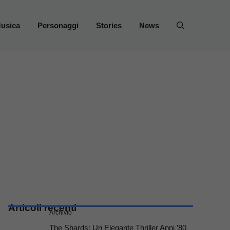
usica
Personaggi
Stories
News
Articoli recenti
Archivio
The Shards: Un Elegante Thriller Anni ’80