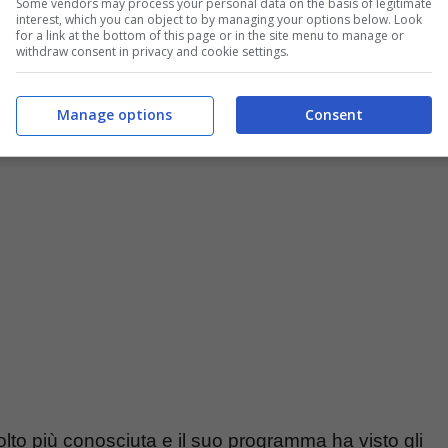
Some vendors may process your personal data on the basis of legitimate
interest, which you can object to by managing your options below. Look
for a link at the bottom of this page or in the site menu to manage or
withdraw consent in privacy and cookie settings.
Manage options
Consent
lueshouse.it
lto più conosciuta e il suo programma ha visto gli