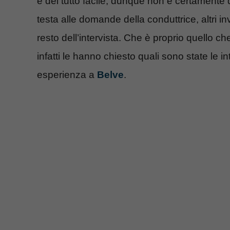
è del tutto facile, dunque non è certamente d
testa alle domande della conduttrice, altri i
resto dell’intervista. Che è proprio quello c
infatti le hanno chiesto quali sono state le i
esperienza a
Belve
.