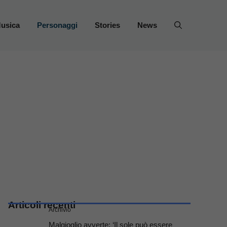
usica
Personaggi
Stories
News
Articoli recenti
Archivio
Malgioglio avverte: ‘Il sole può essere