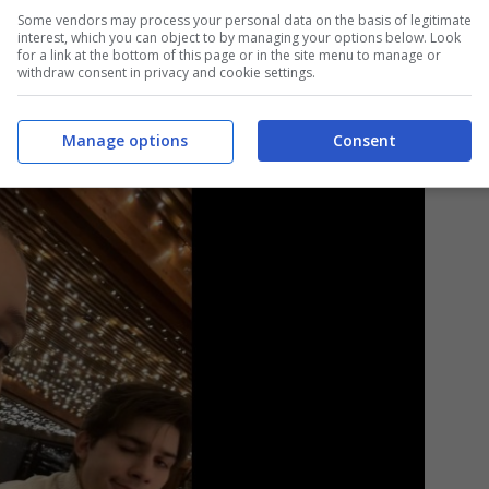
Some vendors may process your personal data on the basis of legitimate
interest, which you can object to by managing your options below. Look
for a link at the bottom of this page or in the site menu to manage or
withdraw consent in privacy and cookie settings.
Manage options
Consent