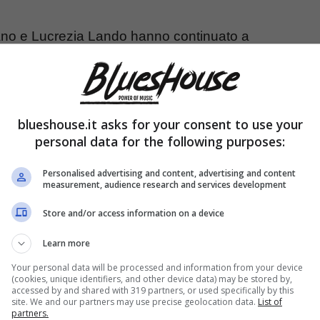
Tano e Lucrezia Lando hanno continuato a
a pubblicare contenuti social con una cadenza
to un canale YouTube e si mostra sempre
fine di qualcosa di bello.
blueshouse.it asks for your consent to use your
personal data for the following purposes:
do, che cosa è giunto al
Personalised advertising and content, advertising and content
measurement, audience research and services development
Store and/or access information on a device
Learn more
Your personal data will be processed and information from your device
(cookies, unique identifiers, and other device data) may be stored by,
accessed by and shared with 319 partners, or used specifically by this
site. We and our partners may use precise geolocation data.
List of
partners.