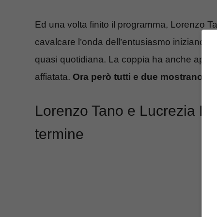
Ed una volta finito il programma, Lorenzo 
cavalcare l’onda dell’entusiasmo iniziando 
quasi quotidiana. La coppia ha anche aper
affiatata.
Ora però tutti e due mostrano la 
Lorenzo Tano e Lucrezia Lan
termine