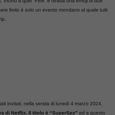
 Vicino a quel “Fine” è ritratta una emoji di due
re finito è solo un evento mondano al quale tutti
ip.
ati invitati, nella serata di lunedì 4 marzo 2024,
a di Netflix. Il titolo è “SuperSex”
ed a questo