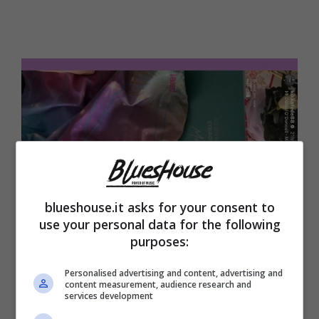
blueshouse.it asks for your consent to
use your personal data for the following
purposes:
Il costume di Matilde (Blueshouse.it)
Personalised advertising and content, advertising and
content measurement, audience research and
Per questo possiamo ammirare il costumino
services development
che Federica Pellegrini farà indossare a