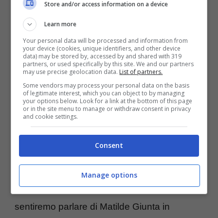
Store and/or access information on a device
Matilde appena possibile. Sarà il primo di
Learn more
tanti. È presumibile che alla domanda che le
Your personal data will be processed and information from
your device (cookies, unique identifiers, and other device
verrà fatta a scuola ed in qualsiasi altro
data) may be stored by, accessed by and shared with 319
partners, or used specifically by this site. We and our partners
ambito, sicuramente più e più volte – ovvero
may use precise geolocation data.
List of partners.
Some vendors may process your personal data on the basis
“Che cosa vuoi fare da grande?” la figlia della
of legitimate interest, which you can object to by managing
your options below. Look for a link at the bottom of this page
Divina risponderà:
“La nuotatrice, come
or in the site menu to manage or withdraw consent in privacy
and cookie settings.
mia mamma”
.
Consent
Bisogna cominciare sin da piccoli allora ad
abituare i bimbi a determinati ambiti. Tra una
Manage options
quindicina di anni o poco più sicuramente
sentiremo parlare di Matilde Giunta in