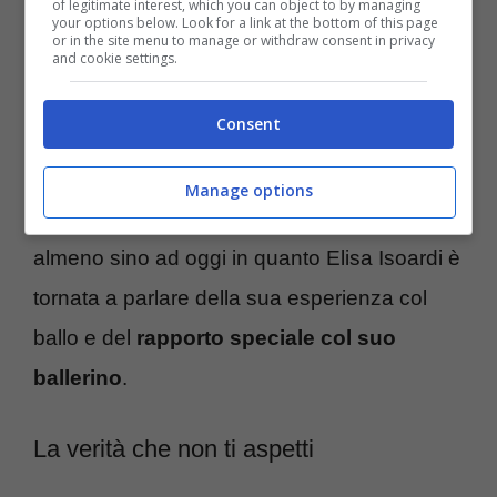
of legitimate interest, which you can object to by managing
your options below. Look for a link at the bottom of this page
or in the site menu to manage or withdraw consent in privacy
I due hanno mostrato non solo complicità
and cookie settings.
reciproca ma una stima ed un affetto tali da
Consent
far pensare che potesse esserci dell’altro. I
diretti interessati non hanno mai confermato
Manage options
(e nemmeno smentito) queste presunte voci,
almeno sino ad oggi in quanto Elisa Isoardi è
tornata a parlare della sua esperienza col
ballo e del
rapporto speciale col suo
ballerino
.
La verità che non ti aspetti