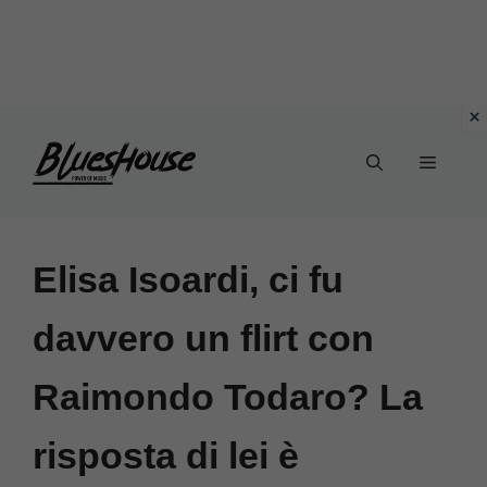
Vai
Menu
al
contenuto
Elisa Isoardi, ci fu
davvero un flirt con
Raimondo Todaro? La
risposta di lei è