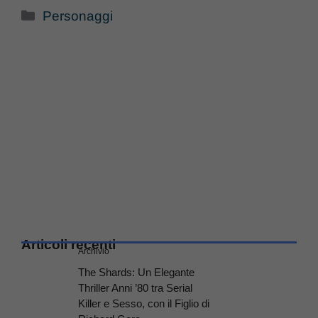
Categorie
Personaggi
Articoli recenti
Archivio
The Shards: Un Elegante
Thriller Anni ’80 tra Serial
Killer e Sesso, con il Figlio di