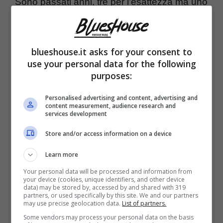
Sono passati anni, tre per l’esattezza ma uno
degli interrogativi che sono rimasti nelle
menti dei telespettatori di Ballando con le
blueshouse.it asks for your consent to
Stelle è se
Raimondo Todaro ed Elisa
use your personal data for the following
Isoardi abbiano avuto un flirt.
La
purposes:
conduttrice partecipava al dance show di Rai
Personalised advertising and content, advertising and
content measurement, audience research and
Uno nel 2020 e vista la sua statura, la
services development
produzione ha deciso di farla gareggiare in
Store and/or access information on a device
coppia con
Raimondo Todaro, il
Learn more
talentuosissimo ballerino professionista
Your personal data will be processed and information from
your device (cookies, unique identifiers, and other device
catanese
uno dei migliori avuti
nella
data) may be stored by, accessed by and shared with 319
partners, or used specifically by this site. We and our partners
scuderia di Milly
sino ad ora, non a caso ha
may use precise geolocation data.
List of partners.
vinto diverse edizioni di Ballando.
Some vendors may process your personal data on the basis