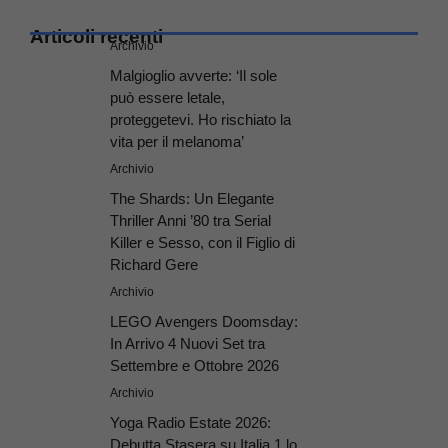
Articoli recenti
Archivio
Malgioglio avverte: ‘Il sole
può essere letale,
proteggetevi. Ho rischiato la
vita per il melanoma’
Archivio
The Shards: Un Elegante
Thriller Anni ’80 tra Serial
Killer e Sesso, con il Figlio di
Richard Gere
Archivio
LEGO Avengers Doomsday:
In Arrivo 4 Nuovi Set tra
Settembre e Ottobre 2026
Archivio
Yoga Radio Estate 2026:
Debutta Stasera su Italia 1 lo