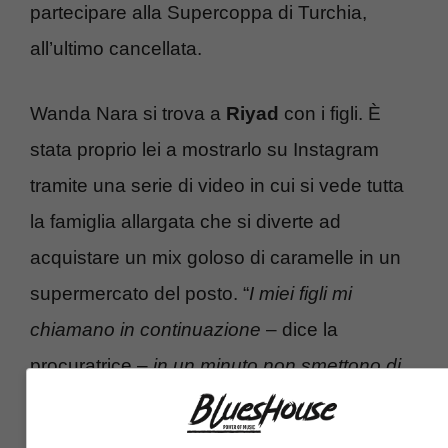
partecipare alla Supercoppa di Turchia,
all’ultimo cancellata.
Wanda Nara si trova a
Riyad
con i figli. È
stata proprio lei a mostrarlo su Instagram
tramite una serie di video in cui si vede tutta
la famiglia allargata che si diverte ad
acquistare un mix goloso di caramelle in un
supermercato del posto. “
I miei figli mi
chiamano in continuazione
– dice la
procuratrice –
in un minuto non smettono di
dire Mamma e Mami”.
Lo dice in maniera
fiera e serena da mamma amorevole e