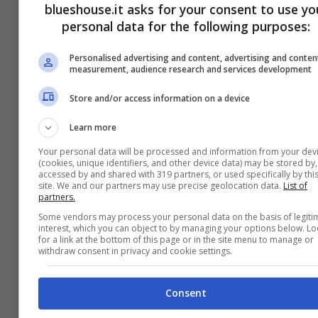
blueshouse.it asks for your consent to use yo
sempre presente con loro, per lei, soprattutto
personal data for the following purposes:
ora, i suoi piccoli restano la priorità.
Personalised advertising and content, advertising and conten
measurement, audience research and services development
Store and/or access information on a device
Learn more
Your personal data will be processed and information from your dev
(cookies, unique identifiers, and other device data) may be stored by,
accessed by and shared with 319 partners, or used specifically by thi
site. We and our partners may use precise geolocation data.
List of
partners.
Some vendors may process your personal data on the basis of legiti
interest, which you can object to by managing your options below. L
for a link at the bottom of this page or in the site menu to manage or
withdraw consent in privacy and cookie settings.
La malattia e la paura per i suoi figli
Consent
“Quando sei mamma, l
‘unica paura che hai