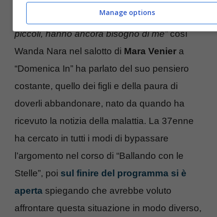
Manage options
è lasciare i tuoi bambini da soli.
Sono
piccoli, hanno ancora bisogno di me”
così
Wanda Nara nel salotto di
Mara Venier
a
“Domenica In” ha parlato del suo pensiero
costante, quello dei figli e della paura di
doverli abbandonare, nato da quando ha
ricevuto la notizia della malattia. La 37enne
ha cercato in tutti i modi di bypassare
l’argomento nel corso di “Ballando con le
Stelle”, poi
sul finire del programma si è
aperta
spiegando che avrebbe voluto
affrontare questa situazione in modo diverso,