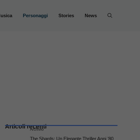
usica
Personaggi
Stories
News
Articoli recenti
Archivio
The Shards: Un Elegante Thriller Anni ’80