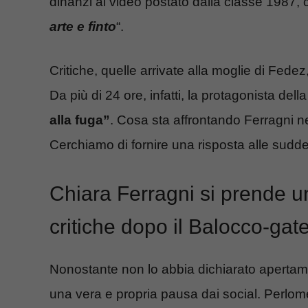
dinanzi al video postato dalla classe 1987, c
arte e finto
“.
Critiche, quelle arrivate alla moglie di Fede
Da più di 24 ore, infatti, la protagonista d
alla fuga”
. Cosa sta affrontando Ferragni n
Cerchiamo di fornire una risposta alle sud
Chiara Ferragni si prende u
critiche dopo il Balocco-gat
Nonostante non lo abbia dichiarato apertam
una vera e propria pausa dai social. Perlome