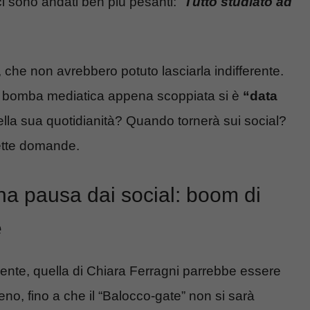
i sono andati ben più pesanti: “
Tutto studiato ad
z, che non avrebbero potuto lasciarla indifferente.
ella bomba mediatica appena scoppiata si è
“data
ella sua quotidianità? Quando tornerà sui social?
dette domande.
na pausa dai social: boom di
e
ente, quella di Chiara Ferragni parrebbe essere
no, fino a che il “Balocco-gate” non si sarà