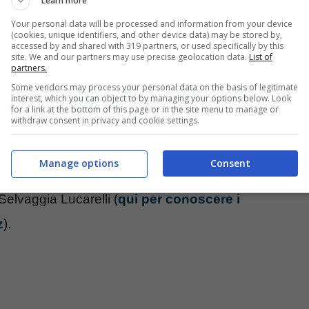
Learn more
Your personal data will be processed and information from your device
(cookies, unique identifiers, and other device data) may be stored by,
accessed by and shared with 319 partners, or used specifically by this
site. We and our partners may use precise geolocation data.
List of
partners.
Some vendors may process your personal data on the basis of legitimate
interest, which you can object to by managing your options below. Look
for a link at the bottom of this page or in the site menu to manage or
withdraw consent in privacy and cookie settings.
ervenire su Instagram, tramite un video in cui
Quanto accaduto col
Pandoro Balocco
le ha
Manage options
Consent
web. Oltre a quelle di una giornalista che da sempre
Selvaggia Lucarelli (
qui per conoscere i
z
).