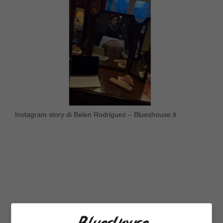
Instagram story di Belen Rodriguez – Blueshouse.it