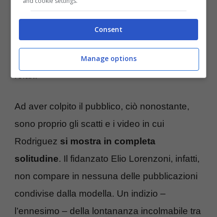
and cookie settings.
classe 1984, allo stato attuale,
si trova in
Scozia
per motivi non ancora precisati ai fan.
Consent
Probabilmente un viaggio di piacere,
all’insegna della tranquillità e del più totale
Manage options
relax.
Ad aver colpito il pubblico, ciò nonostante,
sono proprio gli scatti e i video in cui
Rodriguez
si mostra in completa
solitudine
. Il fidanzato Elio Lorenzoni, infatti,
non compare in nessuna delle pubblicazioni
condivise dalla modella. Un indizio –
l’ennesimo – della lontananza incolmabile tra