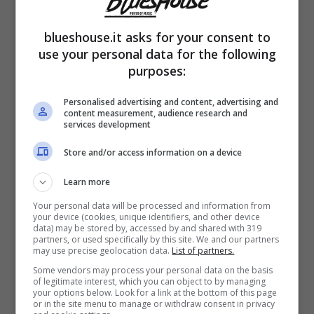
blueshouse.it asks for your consent to
use your personal data for the following
purposes:
Un gossip di cui tutti parlano, e che sembra
farsi sempre più concreto ogni giorno che
Personalised advertising and content, advertising and
content measurement, audience research and
passa. Belen Rodriguez ed Elio Lorenzoni,
services development
che da qualche tempo
non si mostrano più
Store and/or access information on a device
insieme
all’interno dell’account Instagram
Learn more
della showgirl, sembrerebbero ai ferri corti.
Your personal data will be processed and information from
your device (cookies, unique identifiers, and other device
data) may be stored by, accessed by and shared with 319
partners, or used specifically by this site. We and our partners
Un’ulteriore testimonianza del presunto
may use precise geolocation data.
List of partners.
Some vendors may process your personal data on the basis
allontanamento tra i due arriverebbe proprio
of legitimate interest, which you can object to by managing
your options below. Look for a link at the bottom of this page
dalle recenti stories postate dall’argentina. La
or in the site menu to manage or withdraw consent in privacy