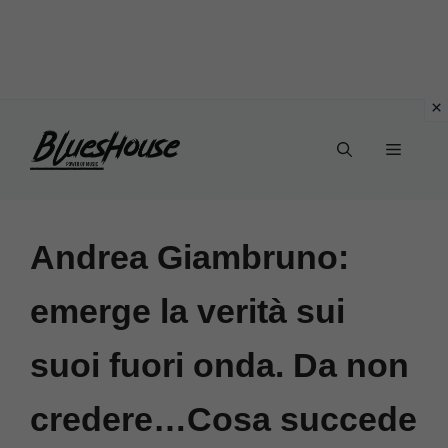
Vai
Menu
al
contenuto
Andrea Giambruno:
emerge la verità sui
suoi fuori onda. Da non
credere…Cosa succede