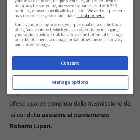
your device (cookies, unique identifiers, and other device
data) may be stored by, accessed by and shared with 319
partners, or used specifically by this site. We and our partners
may use precise geolocation data.
List of partners.
Some vendors may process your personal data on the basis
of legitimate interest, which you can object to by managing
your options below. Look for a link at the bottom of this page
or in the site menu to manage or withdraw consent in privacy
Andrea Giambruno (Blueshouse.it)
and cookie settings.
È quella di Sergio Friscia, conduttore del
Consent
tg satirico
che ha introdotto a suo tempo i
famigerati fuori onda della discordia. A
Manage options
SuperGuidaTV il 52enne di Palermo ha
difeso quanto compiuto dalla trasmissione da
lui condotta
assieme al conterraneo
Roberto Lipari.