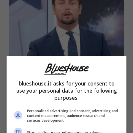
Andrea Giambruno (Blueshouse.it)
Il quotidiano “Il Foglio” aveva parlato di uno
blueshouse.it asks for your consent to
use your personal data for the following
Giambruno che ora si limita solamente a
purposes:
salutare colleghi, parrucchiere, truccatrici,
Personalised advertising and content, advertising and
baristi, impiegati in sala mensa ed altre figure
content measurement, audience research and
services development
professionali che lavorano a stretto contatto
Store and/or access information on a device