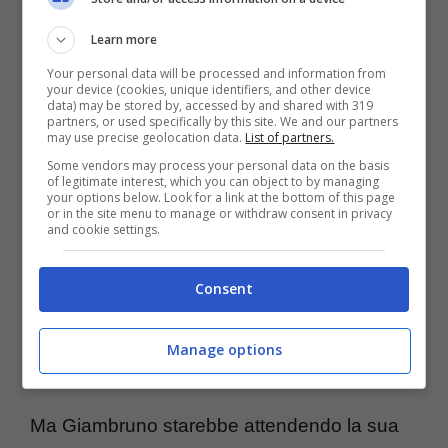
con lui all’interno degli studi Mediaset romani
Learn more
del Centro Safa Palatino.
Your personal data will be processed and information from
your device (cookies, unique identifiers, and other device
data) may be stored by, accessed by and shared with 319
La circospezione è massima e lui non
partners, or used specifically by this site. We and our partners
may use precise geolocation data.
List of partners.
intende dare ancora modo di fare parlare in
Some vendors may process your personal data on the basis
negativo di sé, dopo il “flirting selvaggio”
of legitimate interest, which you can object to by managing
your options below. Look for a link at the bottom of this page
or in the site menu to manage or withdraw consent in privacy
approcciato con la collega Viviana Guglielmi,
and cookie settings.
rimasta impassibile in quella ben nota
vicenda fuori onda divulgata poi da “Striscia
Consent
la notizia”. Lui ha smesso di scherzare con
Manage options
chiunque.
Ma Giambruno starebbe attendendo la sua