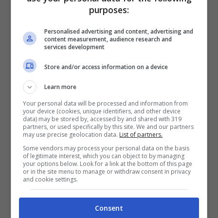
purposes:
annunciata dalla stessa sui suoi social – che
durava da circa
dieci anni
. Dopo
Personalised advertising and content, advertising and
content measurement, audience research and
l’improvvisa separazione, il giornalista ha
services development
deciso di non spostarsi di molto e, infatti,
Store and/or access information on a device
continuerà a vivere nello stesso quartiere di
Learn more
Roma, ovvero il
Torrino
, vicino l’
Eur
.
Your personal data will be processed and information from
your device (cookies, unique identifiers, and other device
data) may be stored by, accessed by and shared with 319
partners, or used specifically by this site. We and our partners
Il motivo è semplice: Giambruno, come svela
may use precise geolocation data.
List of partners.
il settimanale
Chi
, è molto legato a sua
figlia
Some vendors may process your personal data on the basis
of legitimate interest, which you can object to by managing
Ginevra
e vorrà starle il più vicino possibile
your options below. Look for a link at the bottom of this page
or in the site menu to manage or withdraw consent in privacy
and cookie settings.
nonostante la rottura con la premier. Per
questa ragione, dunque, ha deciso di
Consent
rimanere vicino alla piccola, fra i due ci