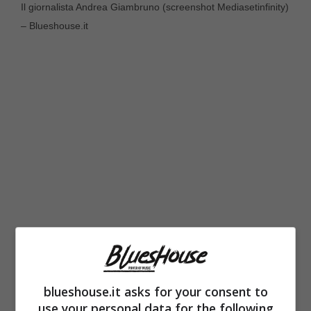
Il giornalista Andrea Giambruno (screenshot Mediasetinfinity)
– Blueshouse.it
Andrea Giambruno, ha traslocato dalla sua
vecchia casa
, dopo la fine della sua
blueshouse.it asks for your consent to
relazione con la premier
Giorgia Meloni
–
use your personal data for the following