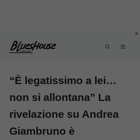
Vai
Menu
al
contenuto
“È legatissimo a lei…
non si allontana” La
rivelazione su Andrea
Giambruno è