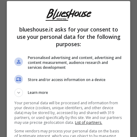
blueshouse.it asks for your consent to
use your personal data for the following
purposes:
Essendo la città partenopea luogo di nascita
e di ispirazione di
Pino Daniele
che, a
Personalised advertising and content, advertising and
content measurement, audience research and
services development
distanza di anni dalla sua scomparsa,
resta
uno dei più importanti esponenti del blues
Store and/or access information on a device
italiano
,
Napoli
non poteva certo esimersi
Learn more
dall’avere locali a tema. Ecco, quindi, quali
Your personal data will be processed and information from
your device (cookies, unique identifiers, and other device
sono i
3 migliori locali blues
in cui
data) may be stored by, accessed by and shared with 319
partners, or used specifically by this site. We and our partners
may use precise geolocation data.
List of partners.
appassionati e non possono andare per
Some vendors may process your personal data on the basis
ascoltare della buona musica live.
of legitimate interest, which you can object to by managing