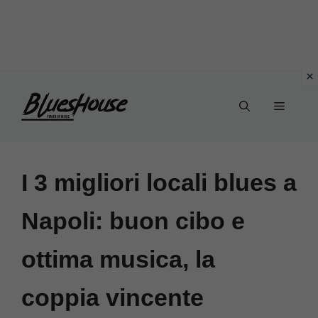
Vai
Menu
al
contenuto
I 3 migliori locali blues a
Napoli: buon cibo e
ottima musica, la
coppia vincente