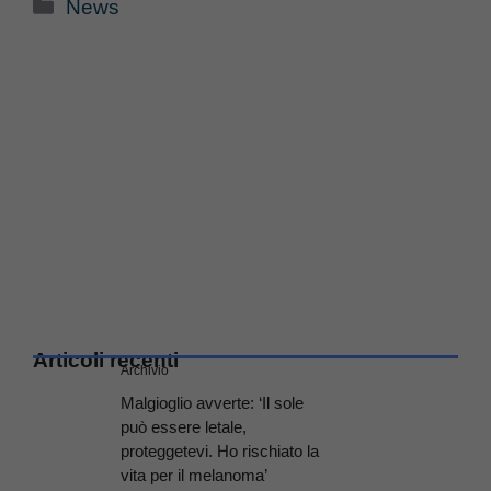
Categorie
News
Articoli recenti
Archivio
Malgioglio avverte: ‘Il sole
può essere letale,
proteggetevi. Ho rischiato la
vita per il melanoma’