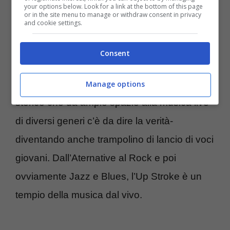
your options below. Look for a link at the bottom of this page
or in the site menu to manage or withdraw consent in privacy
and cookie settings.
A Bagnoli ha trovati per 25 anni la sua casa
l’
Up Stroke
che da qualche anno si è
Consent
spostato in Via Bonito nel quartiere Vomero
di Napoli. Parliamo insomma di un locale
Manage options
storico che dà ampio spazio alla musica live -
di diversi generi c’è da dire la verità-
diventando anche trampolino di lancio di voci
giovani. Dall’Aternative al Rock e poi
ovviamente Jazz e Blues, l’Up Stroke è un
tempio della musica dal vivo.