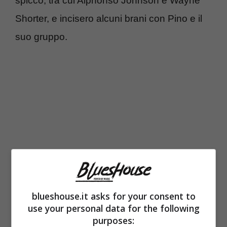
spicco, tra cui Alphonso Johnson e Wayne
Shorter, e incisero alcuni brani con Pino e il
suo gruppo.
blueshouse.it asks for your consent to
Da questa collaborazione ne risultò uno stile
use your personal data for the following
purposes:
musicale molto particolare che univa