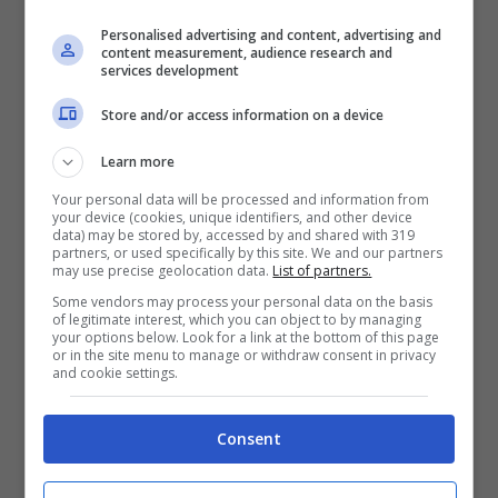
sapientemente elementi di jazz e blues con
Personalised advertising and content, advertising and
content measurement, audience research and
le radici della musica popolare napoletana,
services development
contribuendo a creare il
“tarumbò”,
uno stile
Store and/or access information on a device
unico che Pino Daniele avrebbe portato
Learn more
avanti per il resto della sua carriera. Nel
Your personal data will be processed and information from
your device (cookies, unique identifiers, and other device
1983, divenne un’icona nella sua Napoli
data) may be stored by, accessed by and shared with 319
partners, or used specifically by this site. We and our partners
grazie all’uscita del disco
“Bella ‘mbriana”
may use precise geolocation data.
List of partners.
Some vendors may process your personal data on the basis
che conteneva brani come
“Napul’è” e “Je
of legitimate interest, which you can object to by managing
your options below. Look for a link at the bottom of this page
so’ pazzo”
, canzoni che lo portarono in
or in the site menu to manage or withdraw consent in privacy
and cookie settings.
vetta.
Consent
L’anno dopo, nel 1984, Pino Daniele