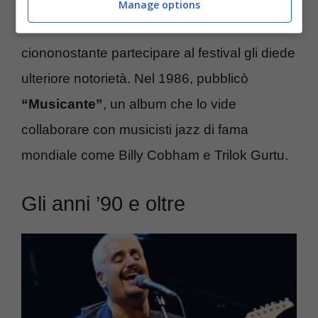
partecipò al Festival di Sanremo con la
Manage options
canzone
“Sara”
, ma non riuscì a vincere,
ciononostante partecipare al festival gli diede
ulteriore notorietà. Nel 1986, pubblicò
“Musicante”
, un album che lo vide
collaborare con musicisti jazz di fama
mondiale come Billy Cobham e Trilok Gurtu.
Gli anni ’90 e oltre