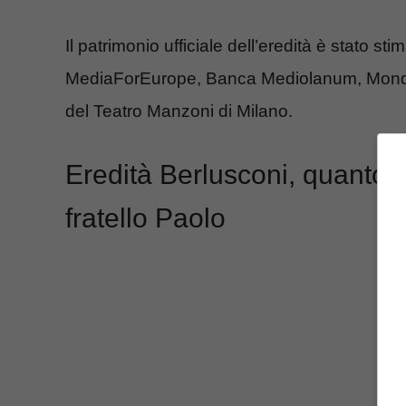
Il patrimonio ufficiale dell’eredità è stato sti
MediaForEurope, Banca Mediolanum, Mondado
del Teatro Manzoni di Milano.
Eredità Berlusconi, quanto 
fratello Paolo