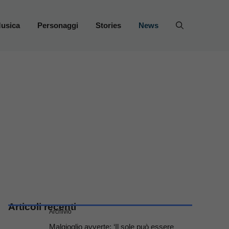
usica
Personaggi
Stories
News
Articoli recenti
Archivio
Malgioglio avverte: ‘Il sole può essere