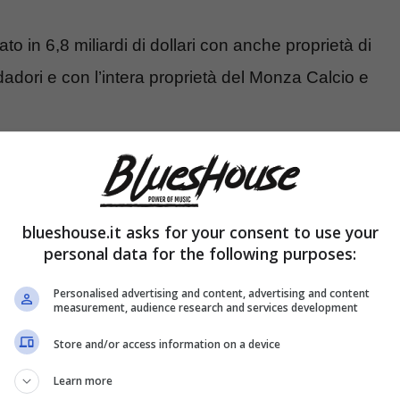
mato in 6,8 miliardi di dollari con anche proprietà di
ri e con l’intera proprietà del Monza Calcio e
hanno avuto la compagna ed il
blueshouse.it asks for your consent to use your
personal data for the following purposes:
Personalised advertising and content, advertising and content
measurement, audience research and services development
Store and/or access information on a device
Learn more